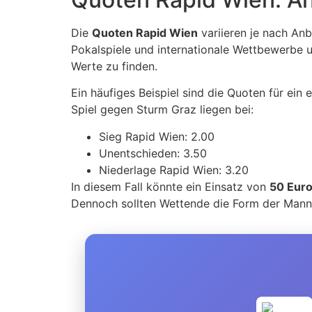
Die
Quoten Rapid Wien
variieren je nach Anb
Pokalspiele und internationale Wettbewerbe u
Werte zu finden.
Ein häufiges Beispiel sind die Quoten für ei
Spiel gegen Sturm Graz liegen bei:
Sieg Rapid Wien: 2.00
Unentschieden: 3.50
Niederlage Rapid Wien: 3.20
In diesem Fall könnte ein Einsatz von
50 Eur
Dennoch sollten Wettende die Form der Mann