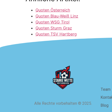
Quoten Österreich
Quoten Blau-Weiß Linz
Quoten WSG Tirol
Quoten Sturm Graz
Quoten TSV Hartberg
üb
Team
Konta
Alle Rechte vorbehalten
©
2025.
Blog