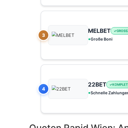
MELBET
GROSSZ
3
Große Boni
22BET
KOMPLET
4
Schnelle Zahlunge
Quoten Rapid Wien: An