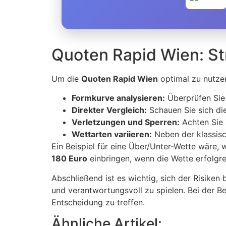
Quoten Rapid Wien: Str
Um die
Quoten Rapid Wien
optimal zu nutzen,
Formkurve analysieren:
Überprüfen Sie 
Direkter Vergleich:
Schauen Sie sich di
Verletzungen und Sperren:
Achten Sie 
Wettarten variieren:
Neben der klassisc
Ein Beispiel für eine Über/Unter-Wette wäre, 
180 Euro
einbringen, wenn die Wette erfolgrei
Abschließend ist es wichtig, sich der Risiken
und verantwortungsvoll zu spielen. Bei der B
Entscheidung zu treffen.
Ähnliche Artikel: