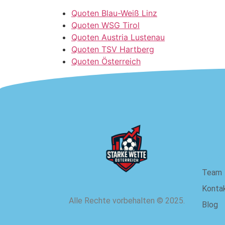
Quoten Blau-Weiß Linz
Quoten WSG Tirol
Quoten Austria Lustenau
Quoten TSV Hartberg
Quoten Österreich
üb
Team
Konta
Alle Rechte vorbehalten
©
2025.
Blog