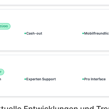
ÜGIG
Cash-out
Mobilfreundli
T
n
Experten Support
Pro Interface
tuelle Entwicklungen und Tr