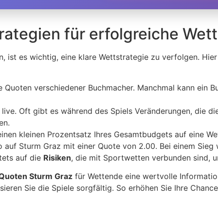
ategien für erfolgreiche Wet
, ist es wichtig, eine klare Wettstrategie zu verfolgen. Hie
ie Quoten verschiedener Buchmacher. Manchmal kann ein Bu
live. Oft gibt es während des Spiels Veränderungen, die d
en.
inen kleinen Prozentsatz Ihres Gesamtbudgets auf eine Wett
o auf Sturm Graz mit einer Quote von 2.00. Bei einem Sieg
tets auf die
Risiken
, die mit Sportwetten verbunden sind, 
Quoten Sturm Graz
für Wettende eine wertvolle Informatio
sieren Sie die Spiele sorgfältig. So erhöhen Sie Ihre Chanc