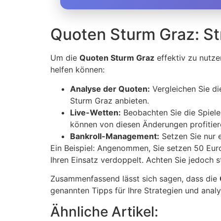
Quoten Sturm Graz: Str
Um die
Quoten Sturm Graz
effektiv zu nutzen
helfen können:
Analyse der Quoten:
Vergleichen Sie d
Sturm Graz anbieten.
Live-Wetten:
Beobachten Sie die Spiele 
können von diesen Änderungen profitier
Bankroll-Management:
Setzen Sie nur e
Ein Beispiel: Angenommen, Sie setzen 50 Eur
Ihren Einsatz verdoppelt. Achten Sie jedoch s
Zusammenfassend lässt sich sagen, dass die
genannten Tipps für Ihre Strategien und analy
Ähnliche Artikel: