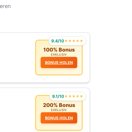
eren
9.4/10
★★★★★
100% Bonus
EXKLUSIV
BONUS HOLEN
9.1/10
★★★★★
200% Bonus
EXKLUSIV
g
BONUS HOLEN