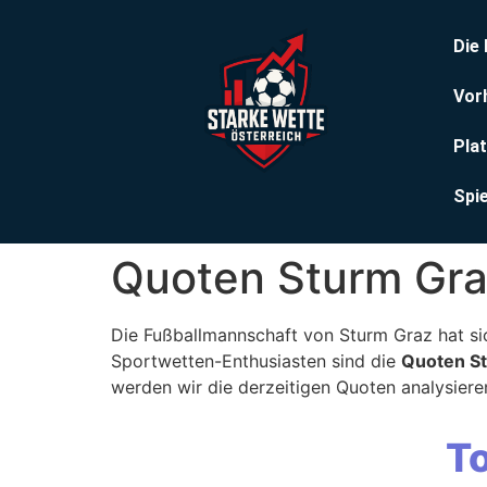
Die
Vor
Pla
Spi
Quoten Sturm Gr
Die Fußballmannschaft von Sturm Graz hat sich
Sportwetten-Enthusiasten sind die
Quoten S
werden wir die derzeitigen Quoten analysiere
To