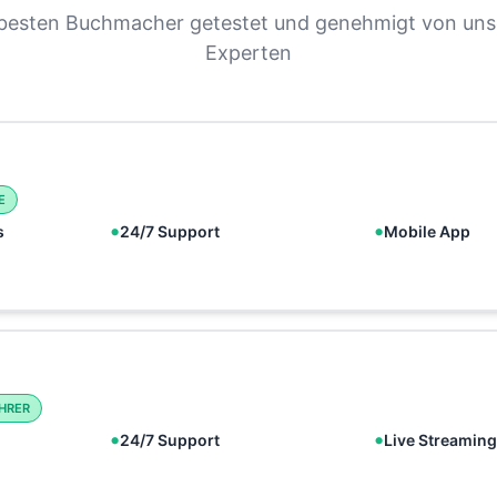
 besten Buchmacher getestet und genehmigt von uns
Experten
E
s
24/7 Support
Mobile App
HRER
24/7 Support
Live Streamin