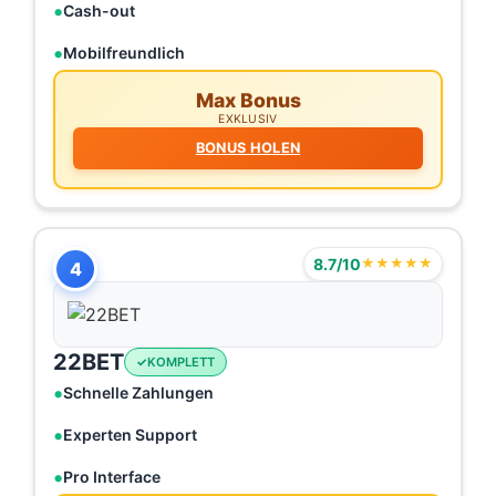
Cash-out
Mobilfreundlich
Max Bonus
EXKLUSIV
BONUS HOLEN
8.7/10
★★★★★
4
22BET
KOMPLETT
Schnelle Zahlungen
Experten Support
Pro Interface