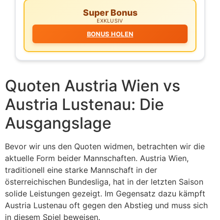
Super Bonus
EXKLUSIV
BONUS HOLEN
Quoten Austria Wien vs
Austria Lustenau: Die
Ausgangslage
Bevor wir uns den Quoten widmen, betrachten wir die
aktuelle Form beider Mannschaften. Austria Wien,
traditionell eine starke Mannschaft in der
österreichischen Bundesliga, hat in der letzten Saison
solide Leistungen gezeigt. Im Gegensatz dazu kämpft
Austria Lustenau oft gegen den Abstieg und muss sich
in diesem Spiel beweisen.