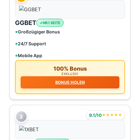
GGBET
NR.1 SEITE
Großzügiger Bonus
24/7 Support
Mobile App
100% Bonus
EXKLUSIV
BONUS HOLEN
9.1/10
★★★★★
2