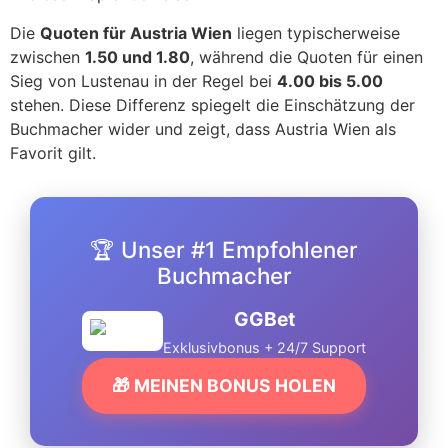
Die
Quoten für Austria Wien
liegen typischerweise
zwischen
1.50 und 1.80
, während die Quoten für einen
Sieg von Lustenau in der Regel bei
4.00 bis 5.00
stehen. Diese Differenz spiegelt die Einschätzung der
Buchmacher wider und zeigt, dass Austria Wien als
Favorit gilt.
🏆 Unser #1 Empfohlener
Buchmacher
GGBet
Exklusivbonus + 24/7 Support
🎁 MEINEN BONUS HOLEN