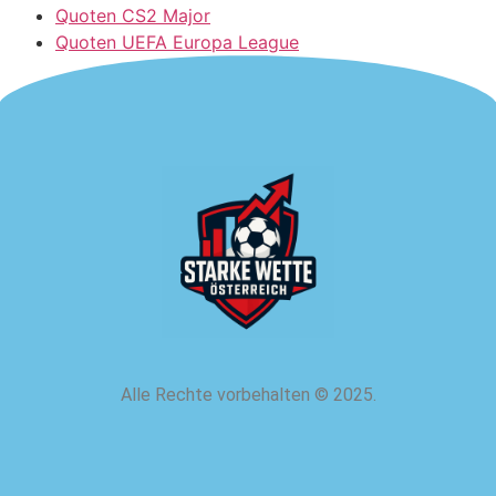
Quoten CS2 Major
Quoten UEFA Europa League
Alle Rechte vorbehalten
©
2025.