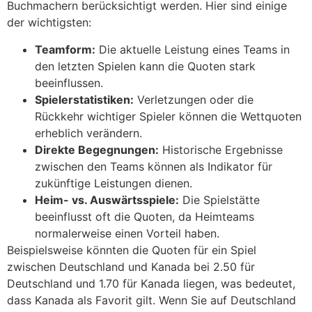
Buchmachern berücksichtigt werden. Hier sind einige
der wichtigsten:
Teamform:
Die aktuelle Leistung eines Teams in
den letzten Spielen kann die Quoten stark
beeinflussen.
Spielerstatistiken:
Verletzungen oder die
Rückkehr wichtiger Spieler können die Wettquoten
erheblich verändern.
Direkte Begegnungen:
Historische Ergebnisse
zwischen den Teams können als Indikator für
zukünftige Leistungen dienen.
Heim- vs. Auswärtsspiele:
Die Spielstätte
beeinflusst oft die Quoten, da Heimteams
normalerweise einen Vorteil haben.
Beispielsweise könnten die Quoten für ein Spiel
zwischen Deutschland und Kanada bei 2.50 für
Deutschland und 1.70 für Kanada liegen, was bedeutet,
dass Kanada als Favorit gilt. Wenn Sie auf Deutschland