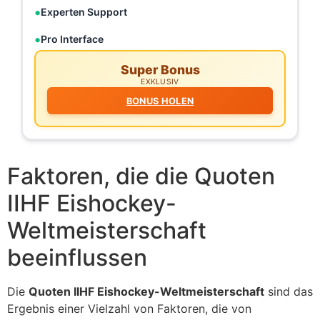
Experten Support
Pro Interface
Super Bonus
EXKLUSIV
BONUS HOLEN
Faktoren, die die Quoten
IIHF Eishockey-
Weltmeisterschaft
beeinflussen
Die
Quoten IIHF Eishockey-Weltmeisterschaft
sind das
Ergebnis einer Vielzahl von Faktoren, die von