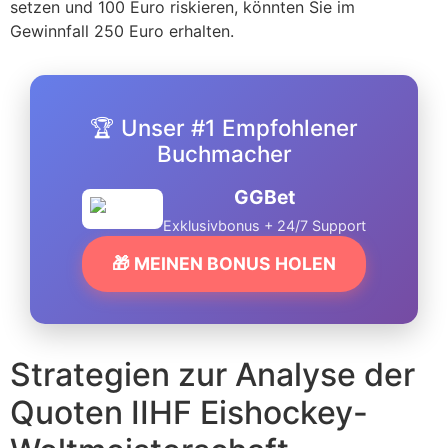
setzen und 100 Euro riskieren, könnten Sie im
Gewinnfall 250 Euro erhalten.
🏆 Unser #1 Empfohlener
Buchmacher
GGBet
Exklusivbonus + 24/7 Support
🎁 MEINEN BONUS HOLEN
Strategien zur Analyse der
Quoten IIHF Eishockey-