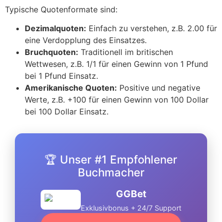
Typische Quotenformate sind:
Dezimalquoten:
Einfach zu verstehen, z.B. 2.00 für
eine Verdopplung des Einsatzes.
Bruchquoten:
Traditionell im britischen
Wettwesen, z.B. 1/1 für einen Gewinn von 1 Pfund
bei 1 Pfund Einsatz.
Amerikanische Quoten:
Positive und negative
Werte, z.B. +100 für einen Gewinn von 100 Dollar
bei 100 Dollar Einsatz.
🏆 Unser #1 Empfohlener
Buchmacher
GGBet
Exklusivbonus + 24/7 Support