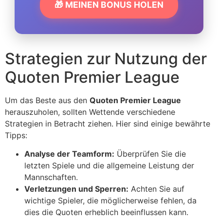
🎁 MEINEN BONUS HOLEN
Strategien zur Nutzung der
Quoten Premier League
Um das Beste aus den
Quoten Premier League
herauszuholen, sollten Wettende verschiedene
Strategien in Betracht ziehen. Hier sind einige bewährte
Tipps:
Analyse der Teamform:
Überprüfen Sie die
letzten Spiele und die allgemeine Leistung der
Mannschaften.
Verletzungen und Sperren:
Achten Sie auf
wichtige Spieler, die möglicherweise fehlen, da
dies die Quoten erheblich beeinflussen kann.