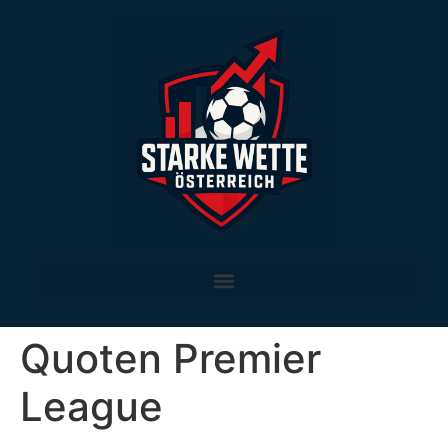
Quoten Premier
League