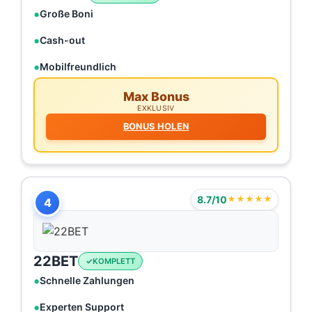
Große Boni
Cash-out
Mobilfreundlich
Max Bonus
EXKLUSIV
BONUS HOLEN
8.7/10
★★★★★
4
22BET
KOMPLETT
Schnelle Zahlungen
Experten Support