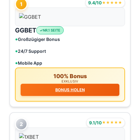
9.4/10
★★★★★
1
GGBET
NR.1 SEITE
Großzügiger Bonus
24/7 Support
Mobile App
100% Bonus
EXKLUSIV
BONUS HOLEN
9.1/10
★★★★★
2