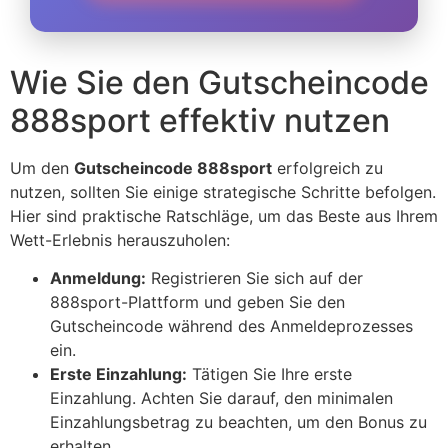
Wie Sie den Gutscheincode
888sport effektiv nutzen
Um den
Gutscheincode 888sport
erfolgreich zu
nutzen, sollten Sie einige strategische Schritte befolgen.
Hier sind praktische Ratschläge, um das Beste aus Ihrem
Wett-Erlebnis herauszuholen:
Anmeldung:
Registrieren Sie sich auf der
888sport-Plattform und geben Sie den
Gutscheincode während des Anmeldeprozesses
ein.
Erste Einzahlung:
Tätigen Sie Ihre erste
Einzahlung. Achten Sie darauf, den minimalen
Einzahlungsbetrag zu beachten, um den Bonus zu
erhalten.