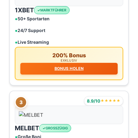
1XBET
MARKTFÜHRER
50+ Sportarten
24/7 Support
Live Streaming
200% Bonus
EXKLUSIV
BONUS HOLEN
8.9/10
★★★★★
3
MELBET
GROSSZÜGIG
Große Boni