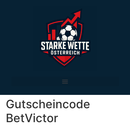
Gutscheincode
BetVictor