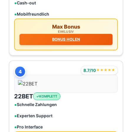
Cash-out
Mobilfreundlich
Max Bonus
EXKLUSIV
BONUS HOLEN
8.7/10
★★★★★
4
22BET
KOMPLETT
Schnelle Zahlungen
Experten Support
Pro Interface