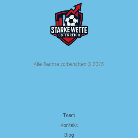
Alle Rechte vorbehalten
©
2025.
über uns
Team
Kontakt
Blog