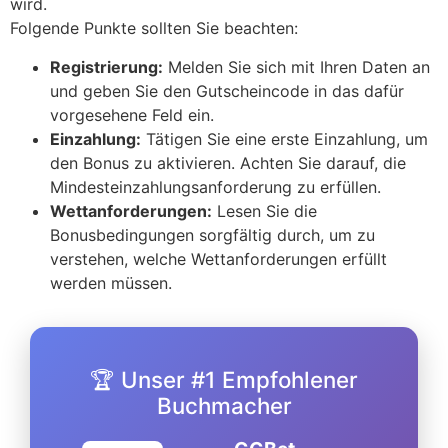
wird.
Folgende Punkte sollten Sie beachten:
Registrierung:
Melden Sie sich mit Ihren Daten an
und geben Sie den Gutscheincode in das dafür
vorgesehene Feld ein.
Einzahlung:
Tätigen Sie eine erste Einzahlung, um
den Bonus zu aktivieren. Achten Sie darauf, die
Mindesteinzahlungsanforderung zu erfüllen.
Wettanforderungen:
Lesen Sie die
Bonusbedingungen sorgfältig durch, um zu
verstehen, welche Wettanforderungen erfüllt
werden müssen.
🏆 Unser #1 Empfohlener
Buchmacher