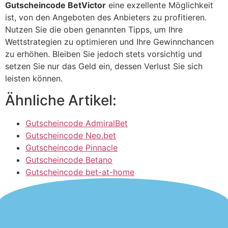
Gutscheincode BetVictor
eine exzellente Möglichkeit
ist, von den Angeboten des Anbieters zu profitieren.
Nutzen Sie die oben genannten Tipps, um Ihre
Wettstrategien zu optimieren und Ihre Gewinnchancen
zu erhöhen. Bleiben Sie jedoch stets vorsichtig und
setzen Sie nur das Geld ein, dessen Verlust Sie sich
leisten können.
Ähnliche Artikel:
Gutscheincode AdmiralBet
Gutscheincode Neo.bet
Gutscheincode Pinnacle
Gutscheincode Betano
Gutscheincode bet-at-home