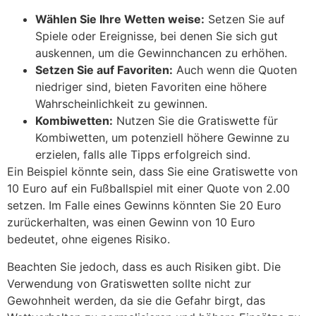
Wählen Sie Ihre Wetten weise:
Setzen Sie auf
Spiele oder Ereignisse, bei denen Sie sich gut
auskennen, um die Gewinnchancen zu erhöhen.
Setzen Sie auf Favoriten:
Auch wenn die Quoten
niedriger sind, bieten Favoriten eine höhere
Wahrscheinlichkeit zu gewinnen.
Kombiwetten:
Nutzen Sie die Gratiswette für
Kombiwetten, um potenziell höhere Gewinne zu
erzielen, falls alle Tipps erfolgreich sind.
Ein Beispiel könnte sein, dass Sie eine Gratiswette von
10 Euro auf ein Fußballspiel mit einer Quote von 2.00
setzen. Im Falle eines Gewinns könnten Sie 20 Euro
zurückerhalten, was einen Gewinn von 10 Euro
bedeutet, ohne eigenes Risiko.
Beachten Sie jedoch, dass es auch Risiken gibt. Die
Verwendung von Gratiswetten sollte nicht zur
Gewohnheit werden, da sie die Gefahr birgt, das