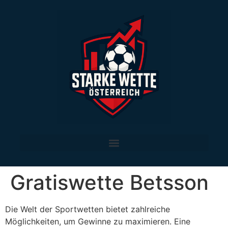
Gratiswette Betsson
Die Welt der Sportwetten bietet zahlreiche
Möglichkeiten, um Gewinne zu maximieren. Eine