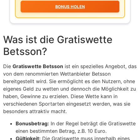
BONUS HOLEN
Was ist die Gratiswette
Betsson?
Die
Gratiswette Betsson
ist ein spezielles Angebot, das
von dem renommierten Wettanbieter Betsson
bereitgestellt wird. Sie ermöglicht es den Nutzern, ohne
eigenes Geld zu wetten und dennoch die Möglichkeit zu
haben, Gewinne zu erzielen. Diese Wette kann in
verschiedenen Sportarten eingesetzt werden, was sie
besonders attraktiv macht.
Bonusbetrag:
In der Regel beträgt die Gratiswette
einen bestimmten Betrag, z.B. 10 Euro.
Gültigkeit:
Die Gratiswette muss innerhalb eines