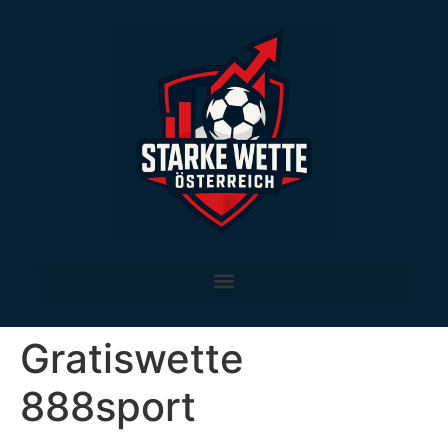
Gratiswette
888sport