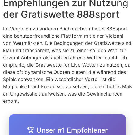
Empfehlungen zur Nutzung
der Gratiswette 888sport
Im Vergleich zu anderen Buchmachern bietet 888sport
eine benutzerfreundliche Plattform mit einer Vielzahl
von Wettmärkten. Die Bedingungen der Gratiswette sind
klar und transparent, was sie zu einer soliden Wahl für
sowohl Anfänger als auch erfahrene Wetter macht. Ich
empfehle, die Gratiswette für Live-Wetten zu nutzen, da
diese oft dynamische Quoten bieten, die während des
Spiels schwanken. Ein wesentlicher Vorteil ist die
Möglichkeit, auf Ereignisse zu setzen, die ein hohes Maß
an Ungewissheit aufweisen, was die Gewinnchancen
erhöht.
🏆 Unser #1 Empfohlener