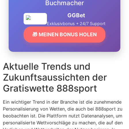
Buchmacher
GGBet
Exklusivbonus + 24/7 Support
🎁 MEINEN BONUS HOLEN
Aktuelle Trends und
Zukunftsaussichten der
Gratiswette 888sport
Ein wichtiger Trend in der Branche ist die zunehmende
Personalisierung von Wetten, die auch bei 888sport zu
beobachten ist. Die Plattform nutzt Datenanalysen, um
personalisierte Wettvorschläge zu machen, die auf den