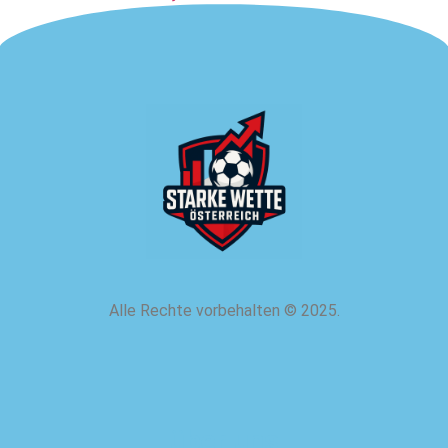
Alle Rechte vorbehalten
©
2025.
über uns