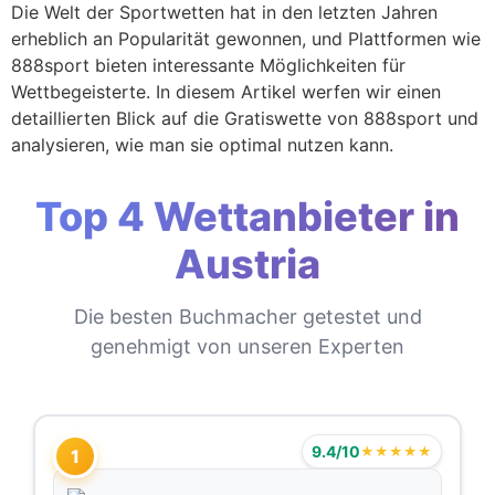
Die Welt der Sportwetten hat in den letzten Jahren
erheblich an Popularität gewonnen, und Plattformen wie
888sport bieten interessante Möglichkeiten für
Wettbegeisterte. In diesem Artikel werfen wir einen
detaillierten Blick auf die Gratiswette von 888sport und
analysieren, wie man sie optimal nutzen kann.
Top 4 Wettanbieter in
Austria
Die besten Buchmacher getestet und
genehmigt von unseren Experten
9.4/10
★★★★★
1