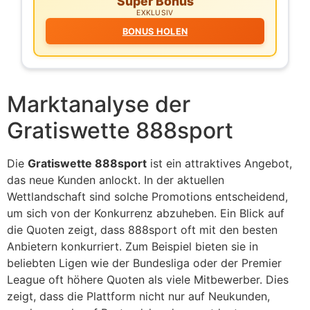
Super Bonus
EXKLUSIV
BONUS HOLEN
Marktanalyse der
Gratiswette 888sport
Die
Gratiswette 888sport
ist ein attraktives Angebot,
das neue Kunden anlockt. In der aktuellen
Wettlandschaft sind solche Promotions entscheidend,
um sich von der Konkurrenz abzuheben. Ein Blick auf
die Quoten zeigt, dass 888sport oft mit den besten
Anbietern konkurriert. Zum Beispiel bieten sie in
beliebten Ligen wie der Bundesliga oder der Premier
League oft höhere Quoten als viele Mitbewerber. Dies
zeigt, dass die Plattform nicht nur auf Neukunden,