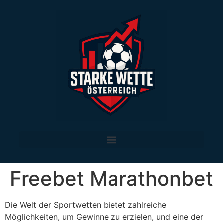
Freebet Marathonbet
Die Welt der Sportwetten bietet zahlreiche
Möglichkeiten, um Gewinne zu erzielen, und eine der