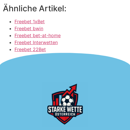
Ähnliche Artikel:
Freebet 1xBet
Freebet bwin
Freebet bet-at-home
Freebet Interwetten
Freebet 22Bet