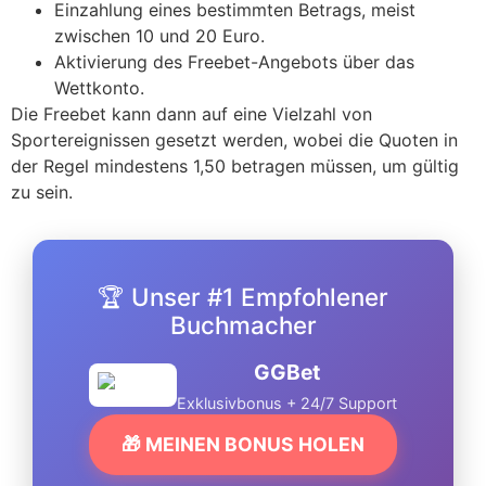
Einzahlung eines bestimmten Betrags, meist
zwischen 10 und 20 Euro.
Aktivierung des Freebet-Angebots über das
Wettkonto.
Die Freebet kann dann auf eine Vielzahl von
Sportereignissen gesetzt werden, wobei die Quoten in
der Regel mindestens 1,50 betragen müssen, um gültig
zu sein.
🏆 Unser #1 Empfohlener
Buchmacher
GGBet
Exklusivbonus + 24/7 Support
🎁 MEINEN BONUS HOLEN