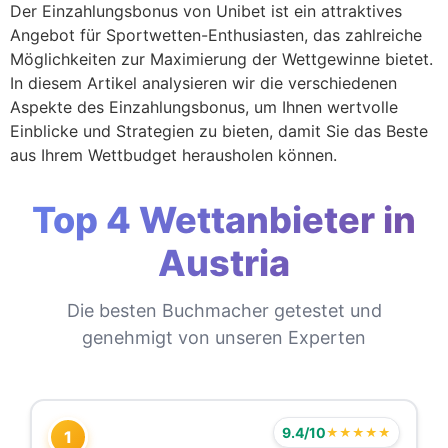
Der Einzahlungsbonus von Unibet ist ein attraktives
Angebot für Sportwetten-Enthusiasten, das zahlreiche
Möglichkeiten zur Maximierung der Wettgewinne bietet.
In diesem Artikel analysieren wir die verschiedenen
Aspekte des Einzahlungsbonus, um Ihnen wertvolle
Einblicke und Strategien zu bieten, damit Sie das Beste
aus Ihrem Wettbudget herausholen können.
Top 4 Wettanbieter in
Austria
Die besten Buchmacher getestet und
genehmigt von unseren Experten
9.4/10
★★★★★
1