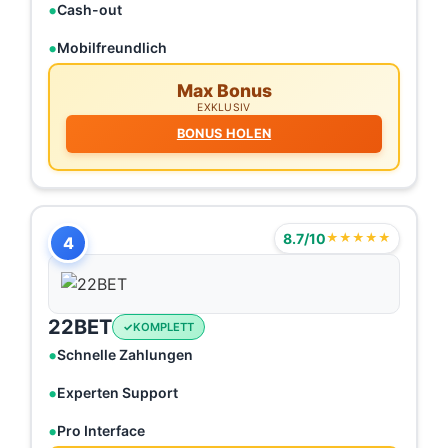
Cash-out
Mobilfreundlich
Max Bonus
EXKLUSIV
BONUS HOLEN
8.7/10
★★★★★
4
22BET
KOMPLETT
Schnelle Zahlungen
Experten Support
Pro Interface