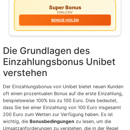
Super Bonus
EXKLUSIV
BONUS HOLEN
Die Grundlagen des
Einzahlungsbonus Unibet
verstehen
Der Einzahlungsbonus von Unibet bietet neuen Kunden
oft einen prozentualen Bonus auf die erste Einzahlung,
beispielsweise 100% bis zu 100 Euro. Dies bedeutet,
dass Sie bei einer Einzahlung von 100 Euro insgesamt
200 Euro zum Wetten zur Verfügung haben. Es ist
wichtig, die
Bonusbedingungen
zu lesen, um die
Umsatzanforderungen zu verstehen, die in der Regel