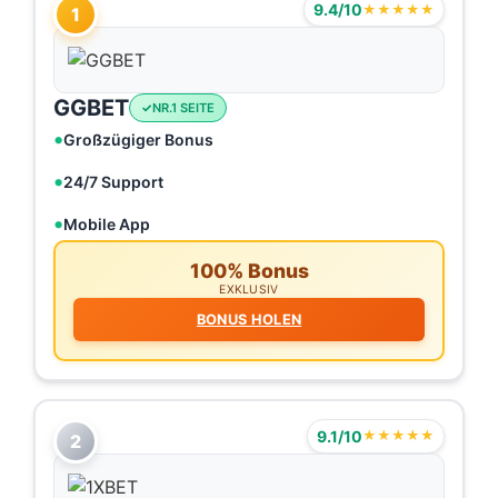
9.4/10
★★★★★
1
GGBET
NR.1 SEITE
Großzügiger Bonus
24/7 Support
Mobile App
100% Bonus
EXKLUSIV
BONUS HOLEN
9.1/10
★★★★★
2