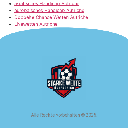
asiatisches Handicap Autriche
europäisches Handicap Autriche
Doppelte Chance Wetten Autriche
Livewetten Autriche
Alle Rechte vorbehalten
©
2025.