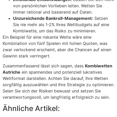
von persönlichen Vorlieben leiten. Wetten Sie
immer rational und basierend auf Daten.
Unzureichende Bankroll-Management:
Setzen
Sie nie mehr als 1-2% Ihres Wettbudgets auf eine
Kombiwette, um das Risiko zu minimieren.
Ein Beispiel für eine riskante Wette wäre eine
Kombination von fünf Spielen mit hohen Quoten, was
zwar verlockend erscheint, aber die Chancen auf einen
Gewinn stark verringert.
Zusammenfassend lässt sich sagen, dass
Kombiwetten
Autriche
ein spannendes und potenziell lukratives
Wettformat darstellen. Achten Sie darauf, Ihre Wetten
sorgfältig auszuwählen und Ihre Strategie zu optimieren.
Seien Sie sich der Risiken bewusst und setzen Sie
verantwortungsvoll, um langfristig erfolgreich zu sein.
Ähnliche Artikel: