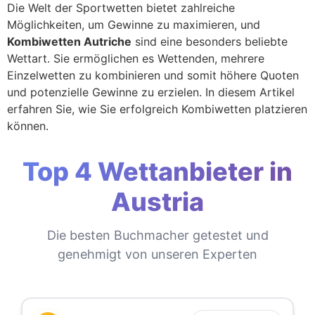
Die Welt der Sportwetten bietet zahlreiche
Möglichkeiten, um Gewinne zu maximieren, und
Kombiwetten Autriche
sind eine besonders beliebte
Wettart. Sie ermöglichen es Wettenden, mehrere
Einzelwetten zu kombinieren und somit höhere Quoten
und potenzielle Gewinne zu erzielen. In diesem Artikel
erfahren Sie, wie Sie erfolgreich Kombiwetten platzieren
können.
Top 4 Wettanbieter in
Austria
Die besten Buchmacher getestet und
genehmigt von unseren Experten