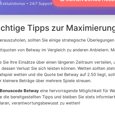
Exklusivbonus + 24/7 Support
htige Tipps zur Maximierung
erauszuholen, sollten Sie einige strategische Überlegungen 
ttquoten von Betway im Vergleich zu anderen Anbietern. 
 Sie Ihre Einsätze über einen längeren Zeitraum verteilen, 
 dessen Verlust Sie sich leisten können. Wetten sollten ste
llspiel wetten und die Quote bei Betway auf 2.50 liegt, sol
r kleinere Beträge über mehrere Spiele streuen.
Bonuscode Betway
eine hervorragende Möglichkeit für Wet
 die bereitgestellten Tipps und bleiben Sie stets informi
daran, verantwortungsbewusst zu wetten!