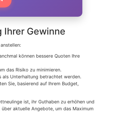
 Ihrer Gewinne
anstellen:
Manchmal können bessere Quoten Ihre
um das Risiko zu minimieren.
ts als Unterhaltung betrachtet werden.
lten Sie, basierend auf Ihrem Budget,
tneulinge ist, ihr Guthaben zu erhöhen und
ert über aktuelle Angebote, um das Maximum