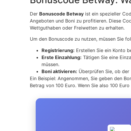
Der
Bonuscode Betway
ist ein spezieller C
Angeboten und Boni zu profitieren. Diese Co
Wettguthaben oder Freiwetten zu erhalten.
Um den Bonuscode zu nutzen, müssen Sie fol
Registrierung:
Erstellen Sie ein Konto 
Erste Einzahlung:
Tätigen Sie eine Einz
müssen.
Boni aktivieren:
Überprüfen Sie, ob der
Ein Beispiel: Angenommen, Sie geben den Bon
Betrag von 100 Euro. Wenn Sie also 100 Euro e