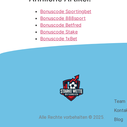
Bonuscode Sportingbet
Bonuscode 888sport
Bonuscode Betfred
Bonuscode Stake
Bonuscode 1xBet
üb
Team
Konta
Alle Rechte vorbehalten
©
2025.
Blog