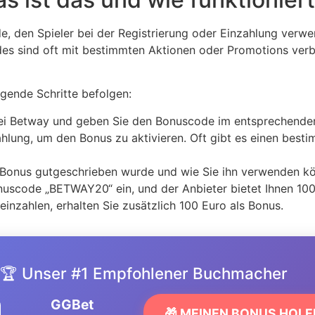
ode, den Spieler bei der Registrierung oder Einzahlung ve
des sind oft mit bestimmten Aktionen oder Promotions verb
gende Schritte befolgen:
bei Betway und geben Sie den Bonuscode im entsprechenden
ahlung, um den Bonus zu aktivieren. Oft gibt es einen best
 Bonus gutgeschrieben wurde und wie Sie ihn verwenden k
uscode „BETWAY20“ ein, und der Anbieter bietet Ihnen 100%
inzahlen, erhalten Sie zusätzlich 100 Euro als Bonus.
🏆 Unser #1 Empfohlener Buchmacher
GGBet
🎁 MEINEN BONUS HOLE