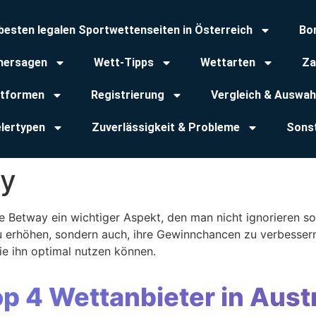
 besten legalen Sportwettenseiten in Österreich
Bo
hersagen
Wett-Tipps
Wettarten
Za
ttformen
Registrierung
Vergleich & Auswah
elertypen
Zuverlässigkeit & Probleme
Sons
y
e Betway ein wichtiger Aspekt, den man nicht ignorieren so
u erhöhen, sondern auch, ihre Gewinnchancen zu verbessern.
e ihn optimal nutzen können.
p 4 Wettanbieter in Aust