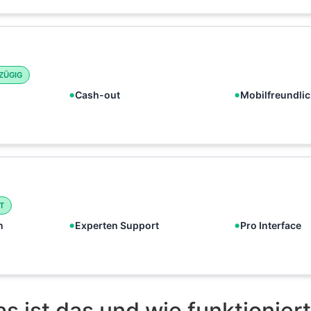
ÜGIG
Cash-out
Mobilfreundli
T
n
Experten Support
Pro Interface
 ist das und wie funktioniert