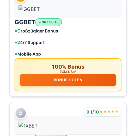
GGBET
NR.1 SEITE
Großzügiger Bonus
24/7 Support
Mobile App
100% Bonus
EXKLUSIV
BONUS HOLEN
9.1/10
★★★★★
2