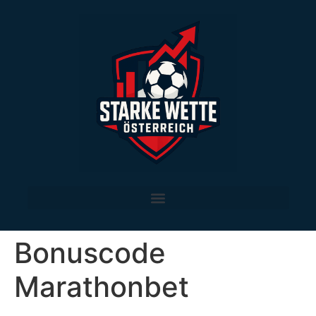
Bonuscode
Marathonbet