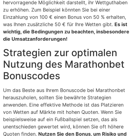
hervorragende Möglichkeit darstellt, ihr Wettguthaben
zu erhöhen. Zum Beispiel könnten Sie bei einer
Einzahlung von 100 € einen Bonus von 50 % erhalten,
was Ihnen zusätzliche 50 € für Ihre Wetten gibt.
Es ist
wichtig, die Bedingungen zu beachten, insbesondere
die Umsatzanforderungen!
Strategien zur optimalen
Nutzung des Marathonbet
Bonuscodes
Um das Beste aus Ihrem Bonuscode bei Marathonbet
herauszuholen, sollten Sie bewährte Strategien
anwenden. Eine effektive Methode ist das Platzieren
von Wetten auf Märkte mit hohen Quoten. Wenn Sie
beispielsweise auf ein Fußballspiel setzen, das als
unentschieden gewertet wird, können Sie oft höhere
Quoten finden.
Nutzen Sie den Bonus, um Risiko und