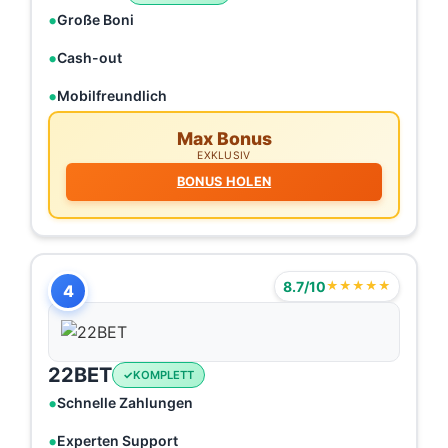
Große Boni
Cash-out
Mobilfreundlich
Max Bonus
EXKLUSIV
BONUS HOLEN
8.7/10
★★★★★
4
22BET
KOMPLETT
Schnelle Zahlungen
Experten Support