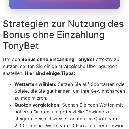
Strategien zur Nutzung des
Bonus ohne Einzahlung
TonyBet
Um den
Bonus ohne Einzahlung TonyBet
effektiv zu
nutzen, sollten Sie einige strategische Überlegungen
anstellen.
Hier sind einige Tipps:
Wettarten wählen:
Setzen Sie auf Sportarten oder
Spiele, die Sie gut kennen, um Ihre Gewinnchancen
zu maximieren.
Quoten vergleichen:
Suchen Sie nach Wetten mit
höheren Quoten, um potenzielle Gewinne zu
steigern. Beispielsweise könnte eine Quote von
2.00 bei einer Wette von 10 Euro zu einem Gewinn