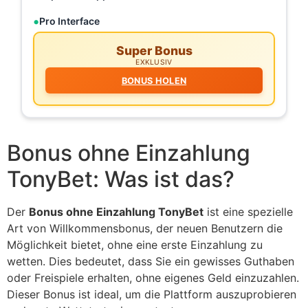
Pro Interface
Super Bonus
EXKLUSIV
BONUS HOLEN
Bonus ohne Einzahlung
TonyBet: Was ist das?
Der
Bonus ohne Einzahlung TonyBet
ist eine spezielle
Art von Willkommensbonus, der neuen Benutzern die
Möglichkeit bietet, ohne eine erste Einzahlung zu
wetten. Dies bedeutet, dass Sie ein gewisses Guthaben
oder Freispiele erhalten, ohne eigenes Geld einzuzahlen.
Dieser Bonus ist ideal, um die Plattform auszuprobieren