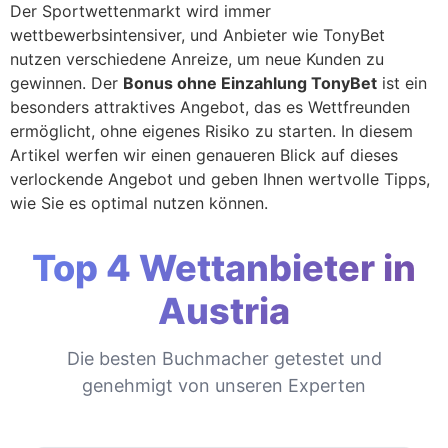
Der Sportwettenmarkt wird immer
wettbewerbsintensiver, und Anbieter wie TonyBet
nutzen verschiedene Anreize, um neue Kunden zu
gewinnen. Der
Bonus ohne Einzahlung TonyBet
ist ein
besonders attraktives Angebot, das es Wettfreunden
ermöglicht, ohne eigenes Risiko zu starten. In diesem
Artikel werfen wir einen genaueren Blick auf dieses
verlockende Angebot und geben Ihnen wertvolle Tipps,
wie Sie es optimal nutzen können.
Top 4 Wettanbieter in
Austria
Die besten Buchmacher getestet und
genehmigt von unseren Experten