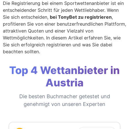
Die Registrierung bei einem Sportwettenanbieter ist ein
entscheidender Schritt für jeden Wettliebhaber. Wenn
Sie sich entscheiden,
bei TonyBet zu registrieren
,
profitieren Sie von einer benutzerfreundlichen Plattform,
attraktiven Quoten und einer Vielzahl von
Wettmöglichkeiten. In diesem Artikel erfahren Sie, wie
Sie sich erfolgreich registrieren und was Sie dabei
beachten sollten.
Top 4 Wettanbieter in
Austria
Die besten Buchmacher getestet und
genehmigt von unseren Experten