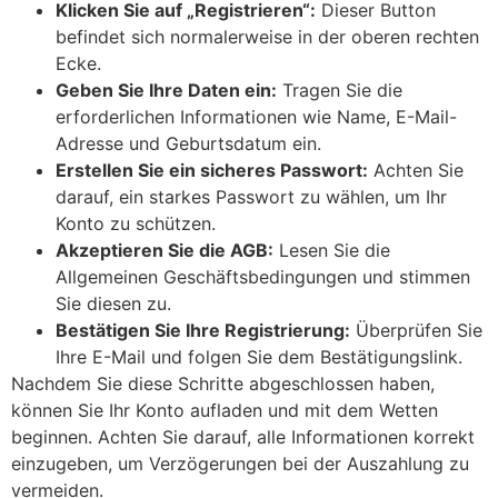
Klicken Sie auf „Registrieren“:
Dieser Button
befindet sich normalerweise in der oberen rechten
Ecke.
Geben Sie Ihre Daten ein:
Tragen Sie die
erforderlichen Informationen wie Name, E-Mail-
Adresse und Geburtsdatum ein.
Erstellen Sie ein sicheres Passwort:
Achten Sie
darauf, ein starkes Passwort zu wählen, um Ihr
Konto zu schützen.
Akzeptieren Sie die AGB:
Lesen Sie die
Allgemeinen Geschäftsbedingungen und stimmen
Sie diesen zu.
Bestätigen Sie Ihre Registrierung:
Überprüfen Sie
Ihre E-Mail und folgen Sie dem Bestätigungslink.
Nachdem Sie diese Schritte abgeschlossen haben,
können Sie Ihr Konto aufladen und mit dem Wetten
beginnen. Achten Sie darauf, alle Informationen korrekt
einzugeben, um Verzögerungen bei der Auszahlung zu
vermeiden.