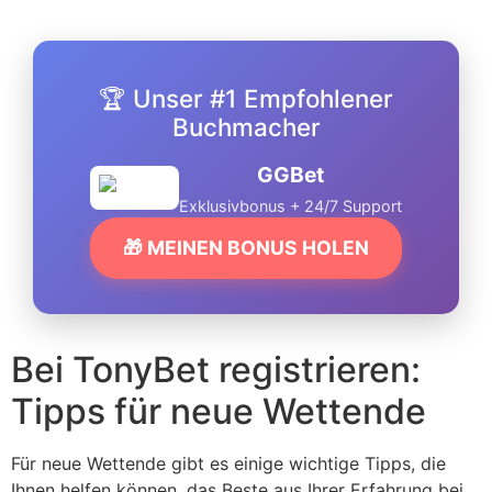
🏆 Unser #1 Empfohlener
Buchmacher
GGBet
Exklusivbonus + 24/7 Support
🎁 MEINEN BONUS HOLEN
Bei TonyBet registrieren:
Tipps für neue Wettende
Für neue Wettende gibt es einige wichtige Tipps, die
Ihnen helfen können, das Beste aus Ihrer Erfahrung bei