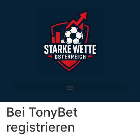
Bei TonyBet
registrieren