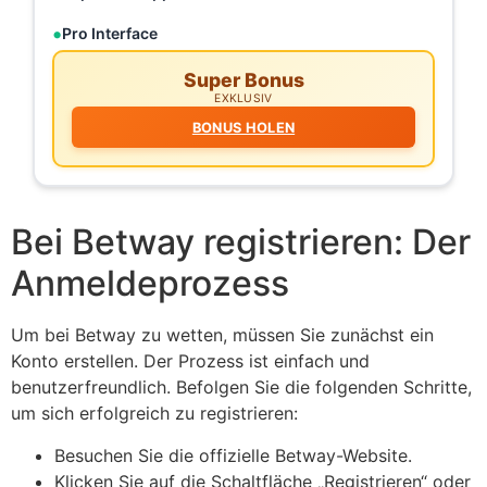
Pro Interface
Super Bonus
EXKLUSIV
BONUS HOLEN
Bei Betway registrieren: Der
Anmeldeprozess
Um bei Betway zu wetten, müssen Sie zunächst ein
Konto erstellen. Der Prozess ist einfach und
benutzerfreundlich. Befolgen Sie die folgenden Schritte,
um sich erfolgreich zu registrieren:
Besuchen Sie die offizielle Betway-Website.
Klicken Sie auf die Schaltfläche „Registrieren“ oder