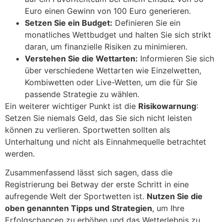
Euro einen Gewinn von 100 Euro generieren.
Setzen Sie ein Budget:
Definieren Sie ein
monatliches Wettbudget und halten Sie sich strikt
daran, um finanzielle Risiken zu minimieren.
Verstehen Sie die Wettarten:
Informieren Sie sich
über verschiedene Wettarten wie Einzelwetten,
Kombiwetten oder Live-Wetten, um die für Sie
passende Strategie zu wählen.
Ein weiterer wichtiger Punkt ist die
Risikowarnung
:
Setzen Sie niemals Geld, das Sie sich nicht leisten
können zu verlieren. Sportwetten sollten als
Unterhaltung und nicht als Einnahmequelle betrachtet
werden.
Zusammenfassend lässt sich sagen, dass die
Registrierung bei Betway der erste Schritt in eine
aufregende Welt der Sportwetten ist.
Nutzen Sie die
oben genannten Tipps und Strategien
, um Ihre
Erfolgschancen zu erhöhen und das Wetterlebnis zu