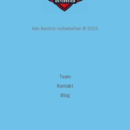
Alle Rechte vorbehalten
©
2025.
über uns
Team
Kontakt
Blog
Rechtliches