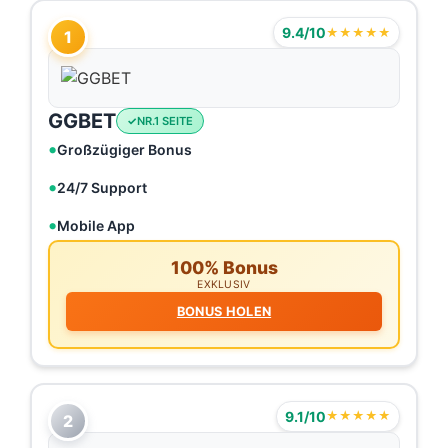
9.4/10
★★★★★
1
GGBET
NR.1 SEITE
Großzügiger Bonus
24/7 Support
Mobile App
100% Bonus
EXKLUSIV
BONUS HOLEN
9.1/10
★★★★★
2