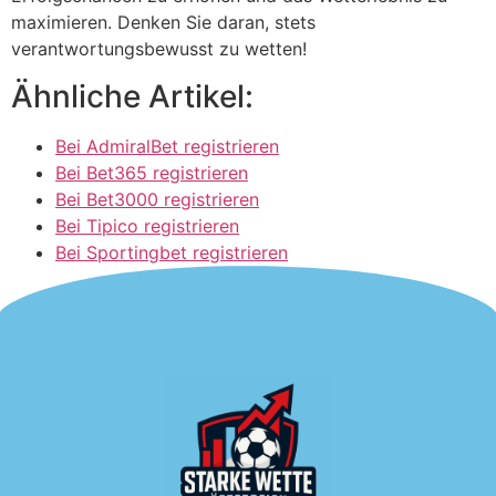
maximieren. Denken Sie daran, stets
verantwortungsbewusst zu wetten!
Ähnliche Artikel:
Bei AdmiralBet registrieren
Bei Bet365 registrieren
Bei Bet3000 registrieren
Bei Tipico registrieren
Bei Sportingbet registrieren