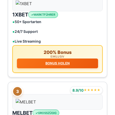
1XBET
MARKTFÜHRER
50+ Sportarten
24/7 Support
Live Streaming
200% Bonus
EXKLUSIV
BONUS HOLEN
8.9/10
★★★★★
3
MELBET
GROSSZÜGIG