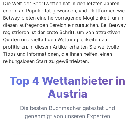
Die Welt der Sportwetten hat in den letzten Jahren
enorm an Popularität gewonnen, und Plattformen wie
Betway bieten eine hervorragende Möglichkeit, um in
diesen aufregenden Bereich einzutauchen. Bei Betway
registrieren ist der erste Schritt, um von attraktiven
Quoten und vielfältigen Wettmöglichkeiten zu
profitieren. In diesem Artikel erhalten Sie wertvolle
Tipps und Informationen, die Ihnen helfen, einen
reibungslosen Start zu gewährleisten.
Top 4 Wettanbieter in
Austria
Die besten Buchmacher getestet und
genehmigt von unseren Experten