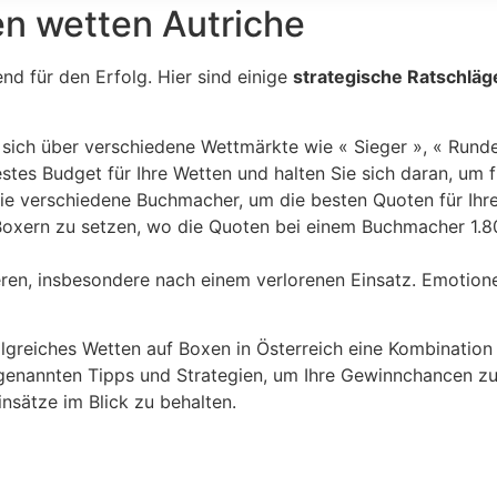
en wetten Autriche
nd für den Erfolg. Hier sind einige
strategische Ratschläg
 sich über verschiedene Wettmärkte wie « Sieger », « Rund
stes Budget für Ihre Wetten und halten Sie sich daran, um f
e verschiedene Buchmacher, um die besten Quoten für Ihre 
xern zu setzen, wo die Quoten bei einem Buchmacher 1.80 
eren, insbesondere nach einem verlorenen Einsatz. Emotione
greiches Wetten auf Boxen in Österreich eine Kombination a
genannten Tipps und Strategien, um Ihre Gewinnchancen zu
nsätze im Blick zu behalten.