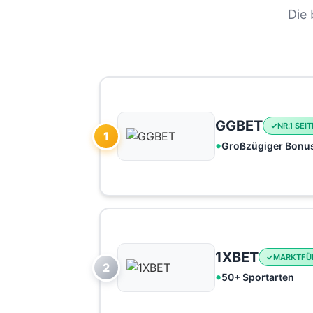
Die
GGBET
NR.1 SEIT
1
Großzügiger Bonu
1XBET
MARKTFÜ
2
50+ Sportarten