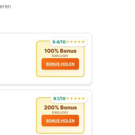
eren
9.4/10
★★★★★
100% Bonus
EXKLUSIV
BONUS HOLEN
9.1/10
★★★★★
200% Bonus
EXKLUSIV
g
BONUS HOLEN