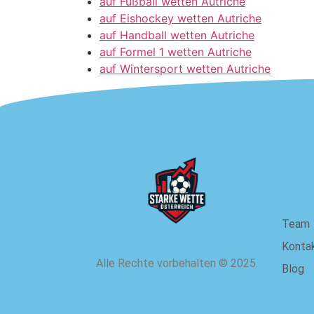
auf Fußball wetten Autriche
auf Eishockey wetten Autriche
auf Handball wetten Autriche
auf Formel 1 wetten Autriche
auf Wintersport wetten Autriche
üb
Team
Konta
Alle Rechte vorbehalten
©
2025.
Blog