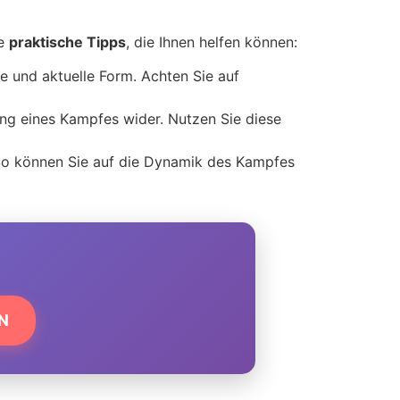
ge
praktische Tipps
, die Ihnen helfen können:
e und aktuelle Form. Achten Sie auf
g eines Kampfes wider. Nutzen Sie diese
So können Sie auf die Dynamik des Kampfes
N