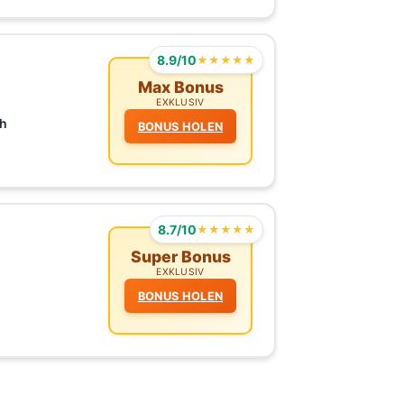
8.9/10
★★★★★
Max Bonus
EXKLUSIV
ch
BONUS HOLEN
8.7/10
★★★★★
Super Bonus
EXKLUSIV
BONUS HOLEN