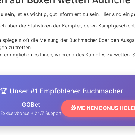
ein, ist es wichtig, gut informiert zu sein. Hier sind eini
ich über die Statistiken der Kämpfer, deren Kampfgeschicht
 spiegeln oft die Meinung der Buchmacher über den Ausgan
en zu treffen.
n ermöglichen es Ihnen, während des Kampfes zu wetten. 
🏆 Unser #1 Empfohlener Buchmacher
GGBet
🎁 MEINEN BONUS HOLE
Exklusivbonus + 24/7 Support