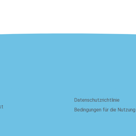
er uns
Rechtliches
Datenschutzrichtlinie
kt
Bedingungen für die Nutzung