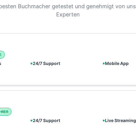
 besten Buchmacher getestet und genehmigt von uns
Experten
E
s
24/7 Support
Mobile App
HRER
24/7 Support
Live Streamin