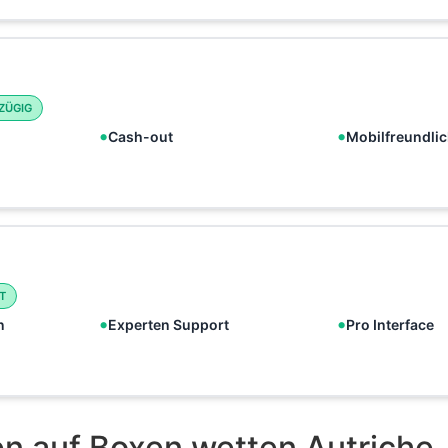
ÜGIG
Cash-out
Mobilfreundli
T
n
Experten Support
Pro Interface
en auf Boxen wetten Autriche