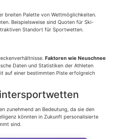
er breiten Palette von Wettmöglichkeiten.
ten. Beispielsweise sind Quoten für Ski-
traktiven Standort für Sportwetten.
reckenverhältnisse.
Faktoren wie Neuschnee
ische Daten und Statistiken der Athleten
it auf einer bestimmten Piste erfolgreich
intersportwetten
n zunehmend an Bedeutung, da sie den
lligenz könnten in Zukunft personalisierte
mmt sind.