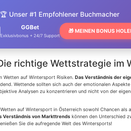
🏆 Unser #1 Empfohlener Buchmacher
GGBet
🎁 MEINEN BONUS HOLE
Exklusivbonus + 24/7 Support
ie richtige Wettstrategie im 
m Wetten auf Wintersport Risiken.
Das Verständnis der ei
dend. Wettende sollten sich auch der emotionalen Aspekte 
 objektive Analysen zu konzentrieren und nicht von der eig
Wetten auf Wintersport in Österreich sowohl Chancen als a
s Verständnis von Markttrends
können den Unterschied z
genießen Sie die aufregende Welt des Wintersports!