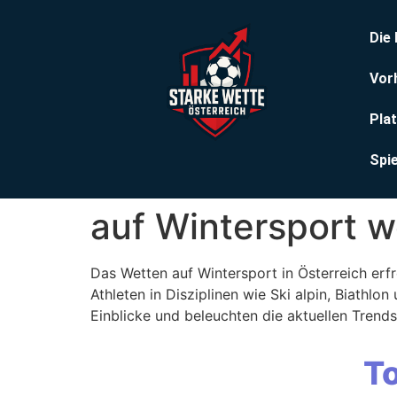
Die
Vor
Pla
Spi
auf Wintersport w
Das Wetten auf Wintersport in Österreich erf
Athleten in Disziplinen wie Ski alpin, Biathl
Einblicke und beleuchten die aktuellen Trends
To