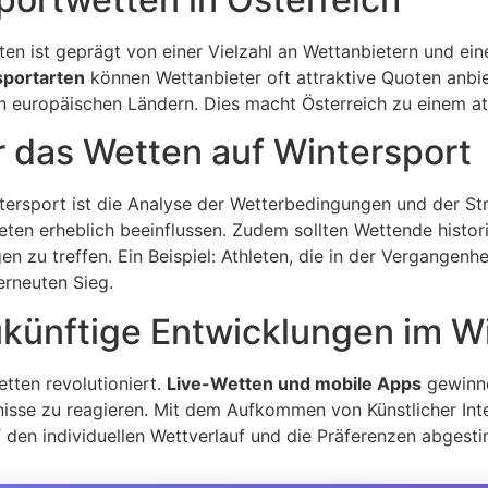
en ist geprägt von einer Vielzahl an Wettanbietern und ein
sportarten
können Wettanbieter oft attraktive Quoten anbie
n europäischen Ländern. Dies macht Österreich zu einem at
r das Wetten auf Wintersport
tersport ist die Analyse der Wetterbedingungen und der St
eten erheblich beeinflussen. Zudem sollten Wettende histor
n zu treffen. Ein Beispiel: Athleten, die in der Vergangenhe
erneuten Sieg.
ukünftige Entwicklungen im W
etten revolutioniert.
Live-Wetten und mobile Apps
gewinne
nisse zu reagieren. Mit dem Aufkommen von Künstlicher Inte
den individuellen Wettverlauf und die Präferenzen abgesti