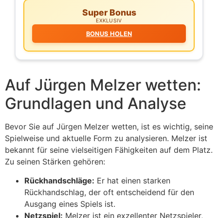
Super Bonus
EXKLUSIV
BONUS HOLEN
Auf Jürgen Melzer wetten:
Grundlagen und Analyse
Bevor Sie auf Jürgen Melzer wetten, ist es wichtig, seine
Spielweise und aktuelle Form zu analysieren. Melzer ist
bekannt für seine vielseitigen Fähigkeiten auf dem Platz.
Zu seinen Stärken gehören:
Rückhandschläge:
Er hat einen starken
Rückhandschlag, der oft entscheidend für den
Ausgang eines Spiels ist.
Netzspiel:
Melzer ist ein exzellenter Netzspieler,