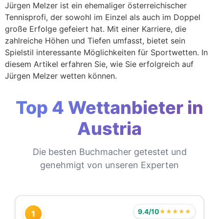
Jürgen Melzer ist ein ehemaliger österreichischer
Tennisprofi, der sowohl im Einzel als auch im Doppel
große Erfolge gefeiert hat. Mit einer Karriere, die
zahlreiche Höhen und Tiefen umfasst, bietet sein
Spielstil interessante Möglichkeiten für Sportwetten. In
diesem Artikel erfahren Sie, wie Sie erfolgreich auf
Jürgen Melzer wetten können.
Top 4 Wettanbieter in
Austria
Die besten Buchmacher getestet und
genehmigt von unseren Experten
9.4/10
★★★★★
1