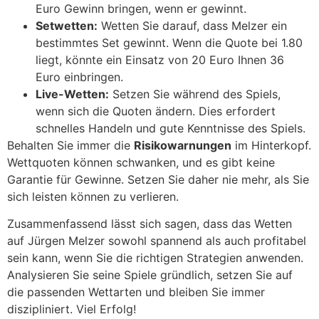
Euro Gewinn bringen, wenn er gewinnt.
Setwetten:
Wetten Sie darauf, dass Melzer ein
bestimmtes Set gewinnt. Wenn die Quote bei 1.80
liegt, könnte ein Einsatz von 20 Euro Ihnen 36
Euro einbringen.
Live-Wetten:
Setzen Sie während des Spiels,
wenn sich die Quoten ändern. Dies erfordert
schnelles Handeln und gute Kenntnisse des Spiels.
Behalten Sie immer die
Risikowarnungen
im Hinterkopf.
Wettquoten können schwanken, und es gibt keine
Garantie für Gewinne. Setzen Sie daher nie mehr, als Sie
sich leisten können zu verlieren.
Zusammenfassend lässt sich sagen, dass das Wetten
auf Jürgen Melzer sowohl spannend als auch profitabel
sein kann, wenn Sie die richtigen Strategien anwenden.
Analysieren Sie seine Spiele gründlich, setzen Sie auf
die passenden Wettarten und bleiben Sie immer
diszipliniert. Viel Erfolg!