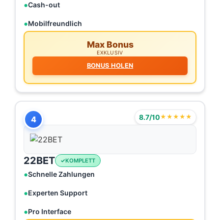
Cash-out
Mobilfreundlich
Max Bonus
EXKLUSIV
BONUS HOLEN
8.7/10
★★★★★
4
22BET
KOMPLETT
Schnelle Zahlungen
Experten Support
Pro Interface