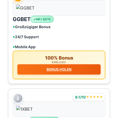
GGBET
NR.1 SEITE
Großzügiger Bonus
24/7 Support
Mobile App
100% Bonus
EXKLUSIV
BONUS HOLEN
9.1/10
★★★★★
2