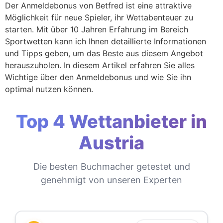
Der Anmeldebonus von Betfred ist eine attraktive
Möglichkeit für neue Spieler, ihr Wettabenteuer zu
starten. Mit über 10 Jahren Erfahrung im Bereich
Sportwetten kann ich Ihnen detaillierte Informationen
und Tipps geben, um das Beste aus diesem Angebot
herauszuholen. In diesem Artikel erfahren Sie alles
Wichtige über den Anmeldebonus und wie Sie ihn
optimal nutzen können.
Top 4 Wettanbieter in
Austria
Die besten Buchmacher getestet und
genehmigt von unseren Experten