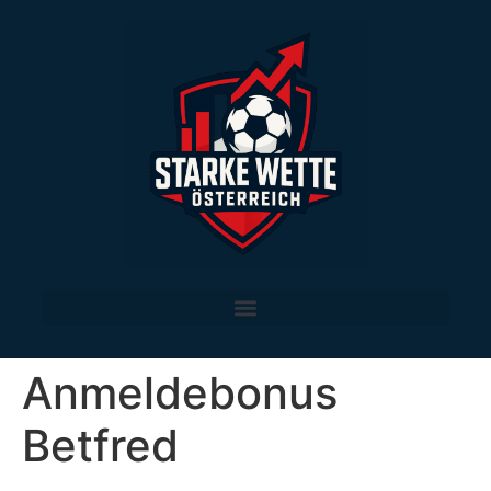
Anmeldebonus
Betfred