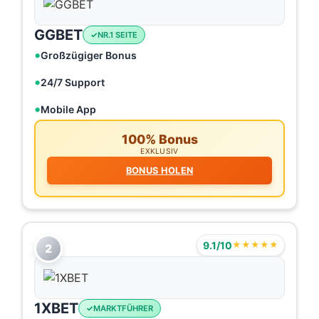
GGBET
NR.1 SEITE
Großzügiger Bonus
24/7 Support
Mobile App
100% Bonus
EXKLUSIV
BONUS HOLEN
9.1/10
★★★★★
2
1XBET
MARKTFÜHRER