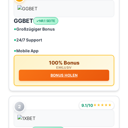
GGBET
NR.1 SEITE
Großzügiger Bonus
24/7 Support
Mobile App
100% Bonus
EXKLUSIV
BONUS HOLEN
9.1/10
★★★★★
2