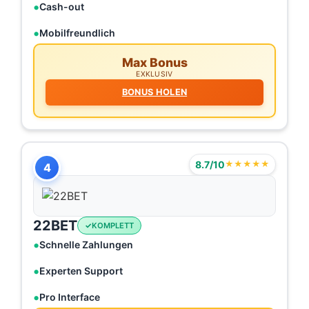
Cash-out
Mobilfreundlich
Max Bonus
EXKLUSIV
BONUS HOLEN
8.7/10
★★★★★
4
22BET
KOMPLETT
Schnelle Zahlungen
Experten Support
Pro Interface