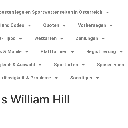
 besten legalen Sportwettenseiten in Österreich
i und Codes
Quoten
Vorhersagen
t-Tipps
Wettarten
Zahlungen
s & Mobile
Plattformen
Registrierung
gleich & Auswahl
Sportarten
Spielertypen
erlässigkeit & Probleme
Sonstiges
William Hill