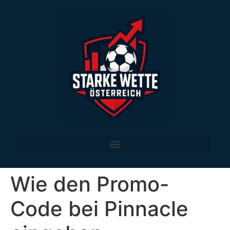
Wie den Promo-
Code bei Pinnacle