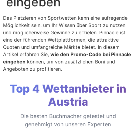
eingeben
Das Platzieren von Sportwetten kann eine aufregende
Möglichkeit sein, um Ihr Wissen über Sport zu nutzen
und möglicherweise Gewinne zu erzielen. Pinnacle ist
eine der führenden Wettplattformen, die attraktive
Quoten und umfangreiche Märkte bietet. In diesem
Artikel erfahren Sie,
wie den Promo-Code bei Pinnacle
eingeben
können, um von zusätzlichen Boni und
Angeboten zu profitieren.
Top 4 Wettanbieter in
Austria
Die besten Buchmacher getestet und
genehmigt von unseren Experten