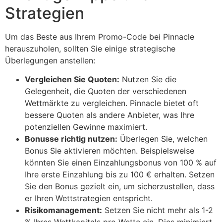
Strategien
Um das Beste aus Ihrem Promo-Code bei Pinnacle
herauszuholen, sollten Sie einige strategische
Überlegungen anstellen:
Vergleichen Sie Quoten:
Nutzen Sie die
Gelegenheit, die Quoten der verschiedenen
Wettmärkte zu vergleichen. Pinnacle bietet oft
bessere Quoten als andere Anbieter, was Ihre
potenziellen Gewinne maximiert.
Bonusse richtig nutzen:
Überlegen Sie, welchen
Bonus Sie aktivieren möchten. Beispielsweise
könnten Sie einen Einzahlungsbonus von 100 % auf
Ihre erste Einzahlung bis zu 100 € erhalten. Setzen
Sie den Bonus gezielt ein, um sicherzustellen, dass
er Ihren Wettstrategien entspricht.
Risikomanagement:
Setzen Sie nicht mehr als 1-2
% Ihres Wettkapitals pro Wette ein. Dies minimiert