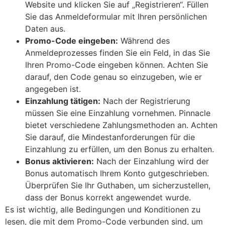
Website und klicken Sie auf „Registrieren“. Füllen
Sie das Anmeldeformular mit Ihren persönlichen
Daten aus.
Promo-Code eingeben:
Während des
Anmeldeprozesses finden Sie ein Feld, in das Sie
Ihren Promo-Code eingeben können. Achten Sie
darauf, den Code genau so einzugeben, wie er
angegeben ist.
Einzahlung tätigen:
Nach der Registrierung
müssen Sie eine Einzahlung vornehmen. Pinnacle
bietet verschiedene Zahlungsmethoden an. Achten
Sie darauf, die Mindestanforderungen für die
Einzahlung zu erfüllen, um den Bonus zu erhalten.
Bonus aktivieren:
Nach der Einzahlung wird der
Bonus automatisch Ihrem Konto gutgeschrieben.
Überprüfen Sie Ihr Guthaben, um sicherzustellen,
dass der Bonus korrekt angewendet wurde.
Es ist wichtig, alle Bedingungen und Konditionen zu
lesen, die mit dem Promo-Code verbunden sind, um