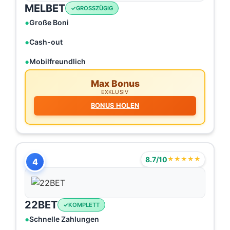
MELBET
GROSSZÜGIG
Große Boni
Cash-out
Mobilfreundlich
Max Bonus
EXKLUSIV
BONUS HOLEN
8.7/10
★★★★★
4
22BET
KOMPLETT
Schnelle Zahlungen