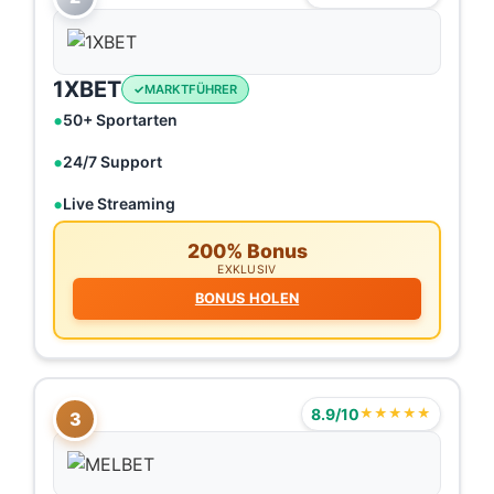
1XBET
MARKTFÜHRER
50+ Sportarten
24/7 Support
Live Streaming
200% Bonus
EXKLUSIV
BONUS HOLEN
8.9/10
★★★★★
3