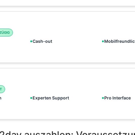
ÜGIG
Cash-out
Mobilfreundli
T
n
Experten Support
Pro Interface
n2day auszahlen: Voraussetz