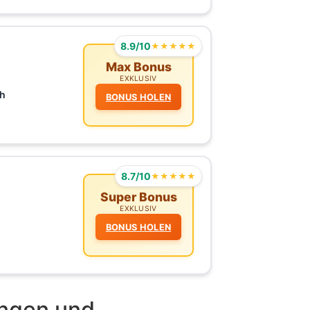
8.9/10
★★★★★
Max Bonus
EXKLUSIV
ch
BONUS HOLEN
8.7/10
★★★★★
Super Bonus
EXKLUSIV
BONUS HOLEN
ungen und