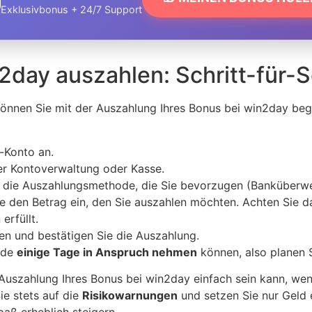
Exklusivbonus + 24/7 Support
day auszahlen: Schritt-für-S
önnen Sie mit der Auszahlung Ihres Bonus bei win2day begin
-Konto an.
er Kontoverwaltung oder Kasse.
die Auszahlungsmethode, die Sie bevorzugen (Banküberweis
 den Betrag ein, den Sie auszahlen möchten. Achten Sie da
erfüllt.
en und bestätigen Sie die Auszahlung.
ode
einige Tage in Anspruch nehmen
können, also planen 
Auszahlung Ihres Bonus bei win2day einfach sein kann, we
ie stets auf die
Risikowarnungen
und setzen Sie nur Geld e