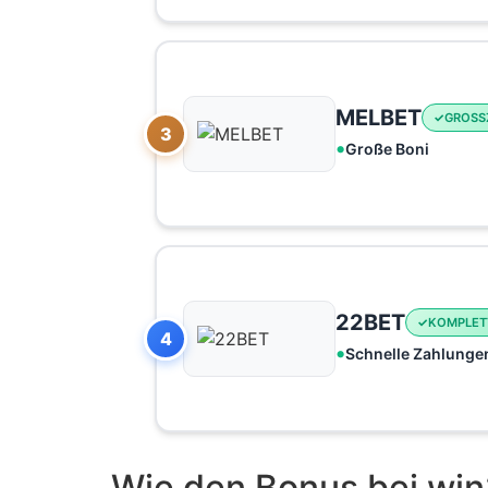
MELBET
GROSSZ
3
Große Boni
22BET
KOMPLET
4
Schnelle Zahlunge
Wie den Bonus bei wi