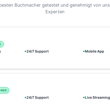
 besten Buchmacher getestet und genehmigt von uns
Experten
E
s
24/7 Support
Mobile App
HRER
24/7 Support
Live Streamin