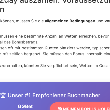
en
 können, müssen Sie die
allgemeinen Bedingungen
und
vo
müssen eine bestimmte Anzahl an Wetten erreichen, bevor 
al des Bonusbetrags.
en oft mit bestimmten Quoten platziert werden, typischer
oft zeitlich begrenzt. Sie müssen den Bonus innerhalb ei
uro
erhalten, könnten Sie verpflichtet sein, Wetten im Ge
🏆 Unser #1 Empfohlener Buchmacher
GGBet
🎁 MEINEN BONUS HOLE