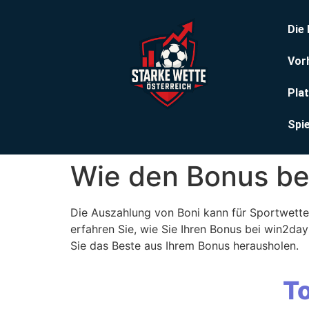
Die
Vor
Pla
Spi
Wie den Bonus be
Die Auszahlung von Boni kann für Sportwette
erfahren Sie, wie Sie Ihren Bonus bei win2da
Sie das Beste aus Ihrem Bonus herausholen.
To