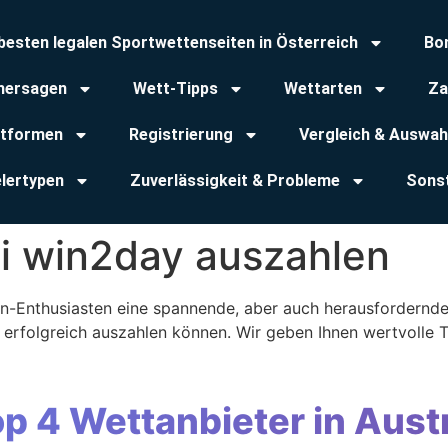
 besten legalen Sportwettenseiten in Österreich
Bo
hersagen
Wett-Tipps
Wettarten
Za
ttformen
Registrierung
Vergleich & Auswah
elertypen
Zuverlässigkeit & Probleme
Sons
i win2day auszahlen
n-Enthusiasten eine spannende, aber auch herausfordernde 
y erfolgreich auszahlen können. Wir geben Ihnen wertvolle 
p 4 Wettanbieter in Aust