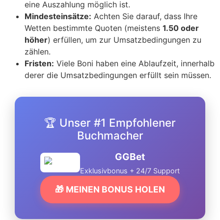
eine Auszahlung möglich ist.
Mindesteinsätze:
Achten Sie darauf, dass Ihre
Wetten bestimmte Quoten (meistens
1.50 oder
höher
) erfüllen, um zur Umsatzbedingungen zu
zählen.
Fristen:
Viele Boni haben eine Ablaufzeit, innerhalb
derer die Umsatzbedingungen erfüllt sein müssen.
🏆 Unser #1 Empfohlener
Buchmacher
GGBet
Exklusivbonus + 24/7 Support
🎁 MEINEN BONUS HOLEN