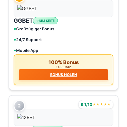
GGBET
NR.1 SEITE
Großzügiger Bonus
24/7 Support
Mobile App
100% Bonus
EXKLUSIV
BONUS HOLEN
9.1/10
★★★★★
2