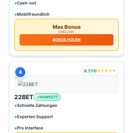
Cash-out
Mobilfreundlich
Max Bonus
EXKLUSIV
BONUS HOLEN
8.7/10
★★★★★
4
22BET
KOMPLETT
Schnelle Zahlungen
Experten Support
Pro Interface