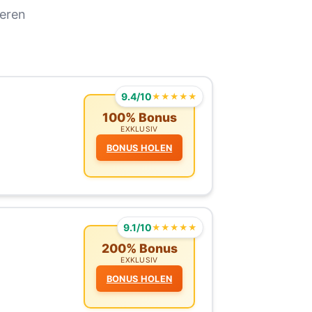
eren
9.4/10
★★★★★
100% Bonus
EXKLUSIV
BONUS HOLEN
9.1/10
★★★★★
200% Bonus
EXKLUSIV
g
BONUS HOLEN