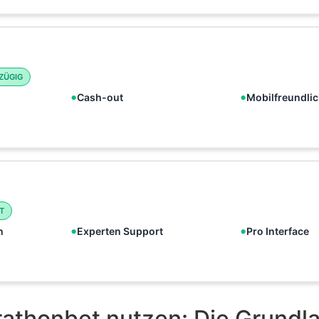
ÜGIG
Cash-out
Mobilfreundli
T
n
Experten Support
Pro Interface
athonbet nutzen: Die Grundl