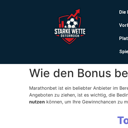
Die
Vor
Pla
Spi
Wie den Bonus be
Marathonbet ist ein beliebter Anbieter im Ber
Angeboten zu ziehen, ist es wichtig, die Bedi
nutzen
können, um Ihre Gewinnchancen zu m
To