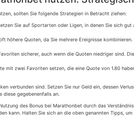
zen, sollten Sie folgende Strategien in Betracht ziehen:
etzen Sie auf Sportarten oder Ligen, in denen Sie sich gut 
oft höhere Quoten, da Sie mehrere Ereignisse kombinieren. 
avoriten sicherer, auch wenn die Quoten niedriger sind. D
te mit zwei Favoriten setzen, die eine Quote von 1.80 hab
en verbunden sind. Setzen Sie nur Geld ein, dessen Verlust
e diese gegebenenfalls an.
 Nutzung des Bonus bei Marathonbet durch das Verständn
rden kann. Halten Sie sich an die oben genannten Tipps, um