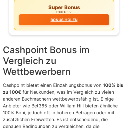
Super Bonus
EXKLUSIV
BONUS HOLEN
Cashpoint Bonus im
Vergleich zu
Wettbewerbern
Cashpoint bietet einen Einzahlungsbonus von
100% bis
zu 100€
für Neukunden, was im Vergleich zu vielen
anderen Buchmachern wettbewerbsfähig ist. Einige
Anbieter wie Bet365 oder William Hill bieten ähnliche
100% Boni, jedoch oft in höheren Beträgen oder mit
zusätzlichen Freiwetten. Es ist entscheidend, die
genauen Bedingungen zu vergleichen, da die