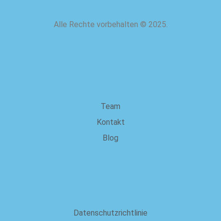
Alle Rechte vorbehalten
©
2025.
über uns
Team
Kontakt
Blog
Rechtliches
Datenschutzrichtlinie