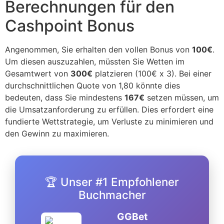
Berechnungen für den
Cashpoint Bonus
Angenommen, Sie erhalten den vollen Bonus von
100€
.
Um diesen auszuzahlen, müssten Sie Wetten im
Gesamtwert von
300€
platzieren (100€ x 3). Bei einer
durchschnittlichen Quote von 1,80 könnte dies
bedeuten, dass Sie mindestens
167€
setzen müssen, um
die Umsatzanforderung zu erfüllen. Dies erfordert eine
fundierte Wettstrategie, um Verluste zu minimieren und
den Gewinn zu maximieren.
🏆 Unser #1 Empfohlener
Buchmacher
GGBet