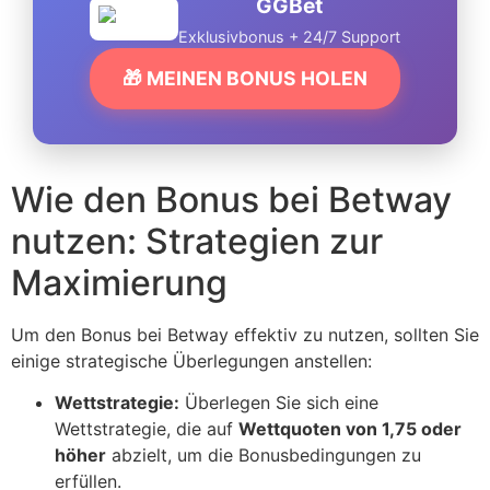
GGBet
Exklusivbonus + 24/7 Support
🎁 MEINEN BONUS HOLEN
Wie den Bonus bei Betway
nutzen: Strategien zur
Maximierung
Um den Bonus bei Betway effektiv zu nutzen, sollten Sie
einige strategische Überlegungen anstellen:
Wettstrategie:
Überlegen Sie sich eine
Wettstrategie, die auf
Wettquoten von 1,75 oder
höher
abzielt, um die Bonusbedingungen zu
erfüllen.