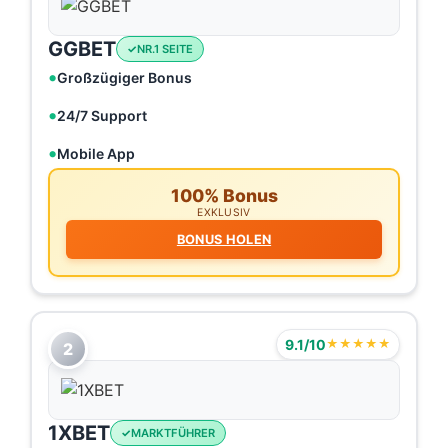
GGBET
NR.1 SEITE
Großzügiger Bonus
24/7 Support
Mobile App
100% Bonus
EXKLUSIV
BONUS HOLEN
9.1/10
★★★★★
2
1XBET
MARKTFÜHRER