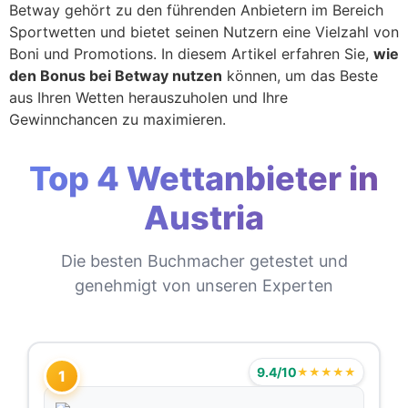
Betway gehört zu den führenden Anbietern im Bereich
Sportwetten und bietet seinen Nutzern eine Vielzahl von
Boni und Promotions. In diesem Artikel erfahren Sie,
wie
den Bonus bei Betway nutzen
können, um das Beste
aus Ihren Wetten herauszuholen und Ihre
Gewinnchancen zu maximieren.
Top 4 Wettanbieter in
Austria
Die besten Buchmacher getestet und
genehmigt von unseren Experten
9.4/10
★★★★★
1