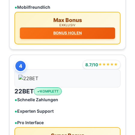
Mobilfreundlich
Max Bonus
EXKLUSIV
BONUS HOLEN
8.7/10
★★★★★
4
22BET
KOMPLETT
Schnelle Zahlungen
Experten Support
Pro Interface