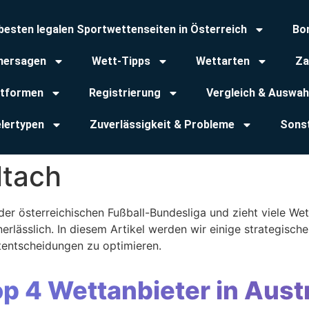
 besten legalen Sportwettenseiten in Österreich
Bo
hersagen
Wett-Tipps
Wettarten
Za
ttformen
Registrierung
Vergleich & Auswah
elertypen
Zuverlässigkeit & Probleme
Sons
ltach
in der österreichischen Fußball-Bundesliga und zieht viele W
nerlässlich. In diesem Artikel werden wir einige strategisc
ttentscheidungen zu optimieren.
p 4 Wettanbieter in Aust