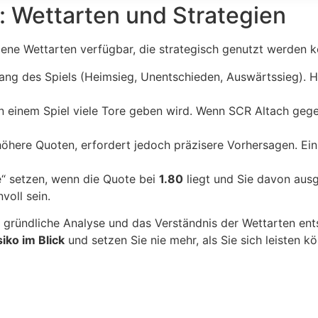
: Wettarten und Strategien
dene Wettarten verfügbar, die strategisch genutzt werden 
ng des Spiels (Heimsieg, Unentschieden, Auswärtssieg). Hi
n einem Spiel viele Tore geben wird. Wenn SCR Altach geg
öhere Quoten, erfordert jedoch präzisere Vorhersagen. Ein 
e“ setzen, wenn die Quote bei
1.80
liegt und Sie davon ausg
voll sein.
 gründliche Analyse und das Verständnis der Wettarten ent
iko im Blick
und setzen Sie nie mehr, als Sie sich leisten kö