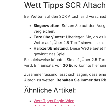
Wett Tipps SCR Altach
Bei Wetten auf den SCR Altach sind verschie
Siegeswetten:
Setzen Sie auf den Ausga
vergleichen.
Tore über/unter:
Überlegen Sie, ob es i
Wette auf „Über 2.5 Tore“ sinnvoll sein.
Halbzeit/Endstand:
Diese Wette bietet h
gewinnt das Spiel.
Beispielsweise könnten Sie auf „Über 2.5 Tor
wird. Ein Einsatz von
30 Euro
könnte hier sinn
Zusammenfassend lässt sich sagen, dass eine
Altach zu wetten.
Behalten Sie immer das Ris
Ähnliche Artikel:
Wett Tipps Rapid Wien