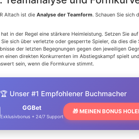
R Altach ist die
Analyse der Teamform
. Schauen Sie sich 
at in der Regel eine stärkere Heimleistung. Setzen Sie auf
Sie sich über verletzte oder gesperrte Spieler, da dies die 
ebnisse der letzten Begegnungen gegen den jeweiligen Gegn
en einen direkten Konkurrenten im Abstiegskampf spielt un
swert sein, wenn die Formkurve stimmt.
🏆 Unser #1 Empfohlener Buchmacher
GGBet
🎁 MEINEN BONUS HOLE
Exklusivbonus + 24/7 Support