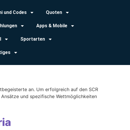
ni und Codes
Quoten
hlungen
Apps & Mobile
l
Sportarten
tiges
ettbegeisterte an. Um erfolgreich auf den SCR
he Ansätze und spezifische Wettmöglichkeiten
ria