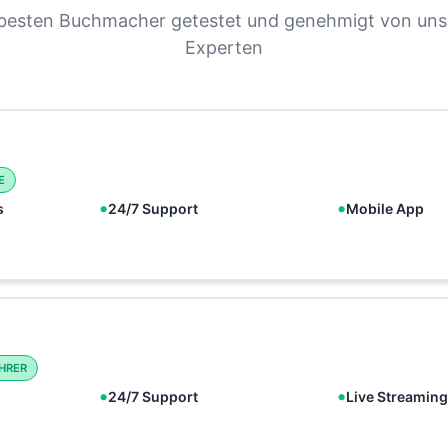
 besten Buchmacher getestet und genehmigt von uns
Experten
E
s
24/7 Support
Mobile App
HRER
24/7 Support
Live Streamin