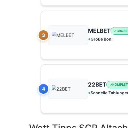
MELBET
GROSSZ
3
Große Boni
22BET
KOMPLET
4
Schnelle Zahlunge
Wett Tipps SCR Altac