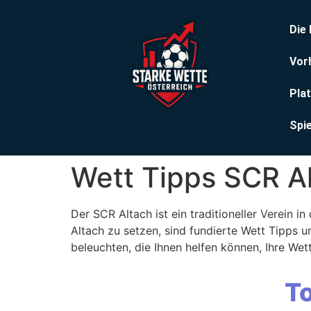
Die
Vor
Pla
Spi
Wett Tipps SCR A
Der SCR Altach ist ein traditioneller Verein 
Altach zu setzen, sind fundierte Wett Tipps u
beleuchten, die Ihnen helfen können, Ihre We
To