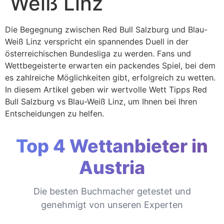
Weiß Linz
Die Begegnung zwischen Red Bull Salzburg und Blau-
Weiß Linz verspricht ein spannendes Duell in der
österreichischen Bundesliga zu werden. Fans und
Wettbegeisterte erwarten ein packendes Spiel, bei dem
es zahlreiche Möglichkeiten gibt, erfolgreich zu wetten.
In diesem Artikel geben wir wertvolle Wett Tipps Red
Bull Salzburg vs Blau-Weiß Linz, um Ihnen bei Ihren
Entscheidungen zu helfen.
Top 4 Wettanbieter in
Austria
Die besten Buchmacher getestet und
genehmigt von unseren Experten