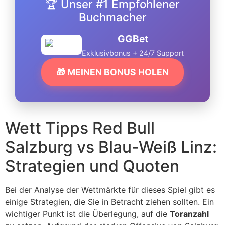
🏆 Unser #1 Empfohlener
Buchmacher
GGBet
Exklusivbonus + 24/7 Support
🎁 MEINEN BONUS HOLEN
Wett Tipps Red Bull
Salzburg vs Blau-Weiß Linz:
Strategien und Quoten
Bei der Analyse der Wettmärkte für dieses Spiel gibt es
einige Strategien, die Sie in Betracht ziehen sollten. Ein
wichtiger Punkt ist die Überlegung, auf die
Toranzahl