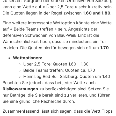
zu setzen. Aufgrund der starken Offensive von Salzburg
kann eine Wette auf « Über 2,5 Tore » sehr lukrativ sein.
Die Quoten liegen in der Regel zwischen
1.60 und 1.80
.
Eine weitere interessante Wettoption könnte eine Wette
auf « Beide Teams treffen » sein. Angesichts der
defensiven Schwächen von Blau-Weiß Linz ist die
Wahrscheinlichkeit hoch, dass sie mindestens ein Tor
erzielen. Die Quoten hierfür bewegen sich oft um
1.70
.
Wettoptionen:
Über 2,5 Tore: Quoten 1.60 – 1.80
Beide Teams treffen: Quoten ca. 1.70
Heimsieg Red Bull Salzburg: Quoten um 1.40
Beachten Sie jedoch, dass bei jeder Wette auch
Risikowarnungen
zu berücksichtigen sind. Setzen Sie
nur Beträge, die Sie bereit sind zu verlieren, und führen
Sie eine gründliche Recherche durch.
Zusammenfassend lässt sich sagen, dass die Wett Tipps