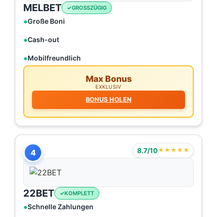
MELBET
GROSSZÜGIG
Große Boni
Cash-out
Mobilfreundlich
Max Bonus
EXKLUSIV
BONUS HOLEN
8.7/10
★★★★★
4
22BET
KOMPLETT
Schnelle Zahlungen