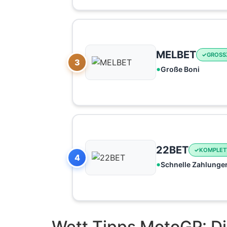
MELBET
GROSSZ
3
Große Boni
22BET
KOMPLET
4
Schnelle Zahlunge
Wett Tipps MotoGP: D