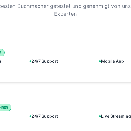
 besten Buchmacher getestet und genehmigt von uns
Experten
E
s
24/7 Support
Mobile App
HRER
24/7 Support
Live Streamin