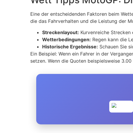
Eine der entscheidenden Faktoren beim Wette
die das Fahrverhalten und die Leistung der Mo
Streckenlayout:
Kurvenreiche Strecken e
Wetterbedingungen:
Regen kann die Lei
Historische Ergebnisse:
Schauen Sie si
Ein Beispiel: Wenn ein Fahrer in der Vergange
setzen. Wenn die Quoten beispielsweise 3.00 