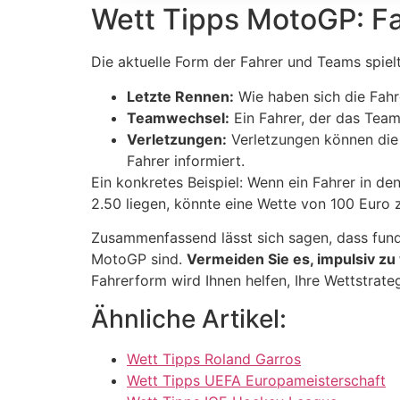
Wett Tipps MotoGP: Fa
Die aktuelle Form der Fahrer und Teams spiel
Letzte Rennen:
Wie haben sich die Fahr
Teamwechsel:
Ein Fahrer, der das Team
Verletzungen:
Verletzungen können die L
Fahrer informiert.
Ein konkretes Beispiel: Wenn ein Fahrer in d
2.50 liegen, könnte eine Wette von 100 Euro
Zusammenfassend lässt sich sagen, dass fund
MotoGP sind.
Vermeiden Sie es, impulsiv zu
Fahrerform wird Ihnen helfen, Ihre Wettstrate
Ähnliche Artikel:
Wett Tipps Roland Garros
Wett Tipps UEFA Europameisterschaft