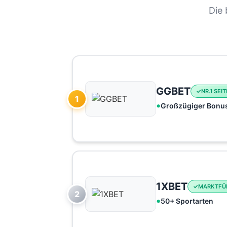
Die
GGBET
NR.1 SEIT
1
Großzügiger Bonu
1XBET
MARKTFÜ
2
50+ Sportarten