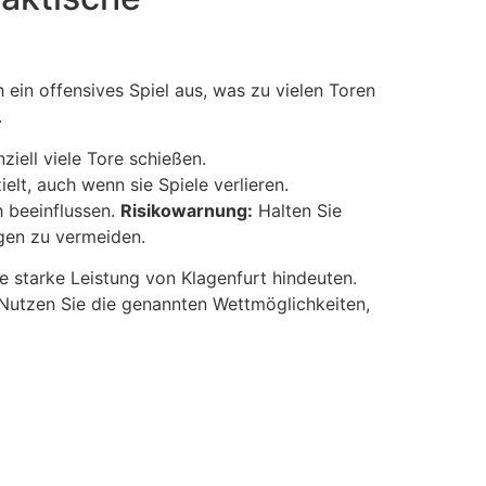
h ein offensives Spiel aus, was zu vielen Toren
.
iell viele Tore schießen.
elt, auch wenn sie Spiele verlieren.
h beeinflussen.
Risikowarnung:
Halten Sie
gen zu vermeiden.
e starke Leistung von Klagenfurt hindeuten.
 Nutzen Sie die genannten Wettmöglichkeiten,