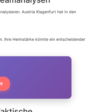
nalysieren. Austria Klagenfurt hat in den
. Ihre Heimstärke könnte ein entscheidender
N
Taktische