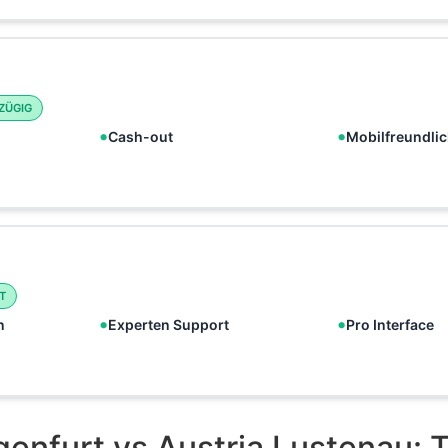
ÜGIG
Cash-out
Mobilfreundli
T
n
Experten Support
Pro Interface
agenfurt vs Austria Lustenau: