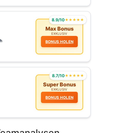
8.9/10
★★★★★
Max Bonus
EXKLUSIV
ch
BONUS HOLEN
8.7/10
★★★★★
Super Bonus
EXKLUSIV
BONUS HOLEN
 Teamanalysen