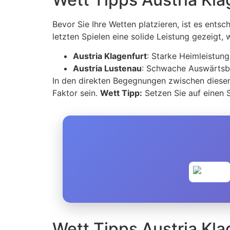
Bevor Sie Ihre Wetten platzieren, ist es entsc
letzten Spielen eine solide Leistung gezeigt,
Austria Klagenfurt
: Starke Heimleistun
Austria Lustenau
: Schwache Auswärtsbi
In den direkten Begegnungen zwischen diesen
Faktor sein.
Wett Tipp:
Setzen Sie auf einen S
Wett Tipps Austria Kla