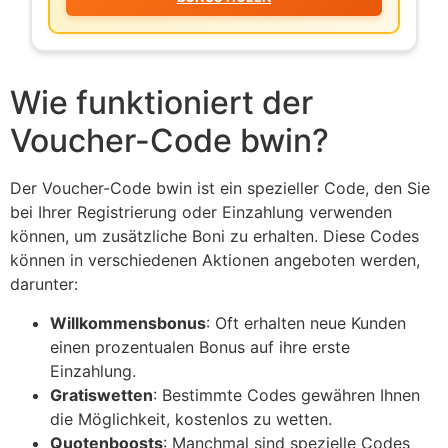
Wie funktioniert der
Voucher-Code bwin?
Der Voucher-Code bwin ist ein spezieller Code, den Sie
bei Ihrer Registrierung oder Einzahlung verwenden
können, um zusätzliche Boni zu erhalten. Diese Codes
können in verschiedenen Aktionen angeboten werden,
darunter:
Willkommensbonus
: Oft erhalten neue Kunden
einen prozentualen Bonus auf ihre erste
Einzahlung.
Gratiswetten
: Bestimmte Codes gewähren Ihnen
die Möglichkeit, kostenlos zu wetten.
Quotenboosts
: Manchmal sind spezielle Codes