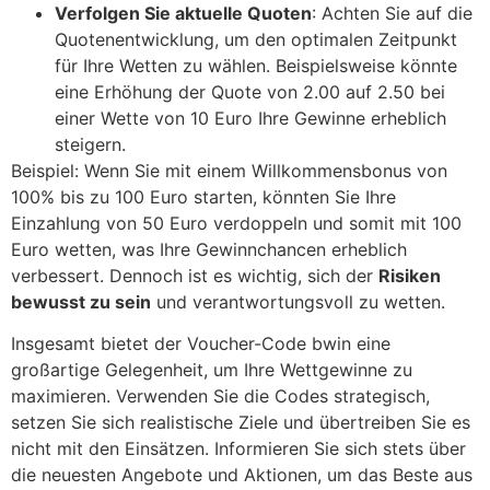
Verfolgen Sie aktuelle Quoten
: Achten Sie auf die
Quotenentwicklung, um den optimalen Zeitpunkt
für Ihre Wetten zu wählen. Beispielsweise könnte
eine Erhöhung der Quote von 2.00 auf 2.50 bei
einer Wette von 10 Euro Ihre Gewinne erheblich
steigern.
Beispiel: Wenn Sie mit einem Willkommensbonus von
100% bis zu 100 Euro starten, könnten Sie Ihre
Einzahlung von 50 Euro verdoppeln und somit mit 100
Euro wetten, was Ihre Gewinnchancen erheblich
verbessert. Dennoch ist es wichtig, sich der
Risiken
bewusst zu sein
und verantwortungsvoll zu wetten.
Insgesamt bietet der Voucher-Code bwin eine
großartige Gelegenheit, um Ihre Wettgewinne zu
maximieren. Verwenden Sie die Codes strategisch,
setzen Sie sich realistische Ziele und übertreiben Sie es
nicht mit den Einsätzen. Informieren Sie sich stets über
die neuesten Angebote und Aktionen, um das Beste aus