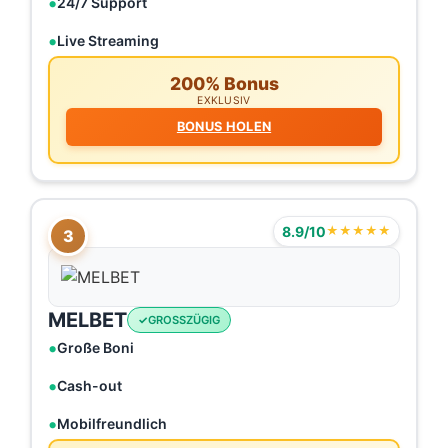
24/7 Support
Live Streaming
200% Bonus
EXKLUSIV
BONUS HOLEN
8.9/10
★★★★★
3
MELBET
GROSSZÜGIG
Große Boni
Cash-out
Mobilfreundlich