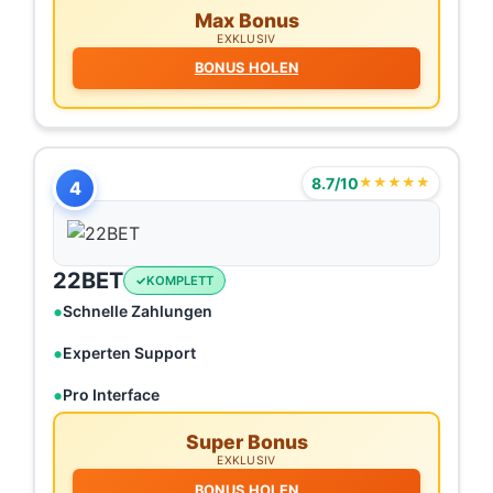
Max Bonus
EXKLUSIV
BONUS HOLEN
8.7/10
★★★★★
4
22BET
KOMPLETT
Schnelle Zahlungen
Experten Support
Pro Interface
Super Bonus
EXKLUSIV
BONUS HOLEN