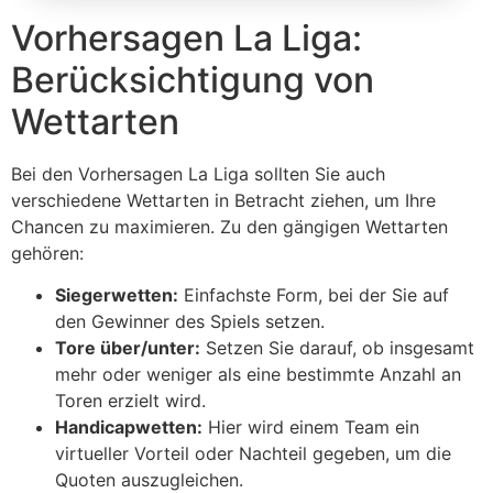
Vorhersagen La Liga:
Berücksichtigung von
Wettarten
Bei den Vorhersagen La Liga sollten Sie auch
verschiedene Wettarten in Betracht ziehen, um Ihre
Chancen zu maximieren. Zu den gängigen Wettarten
gehören:
Siegerwetten:
Einfachste Form, bei der Sie auf
den Gewinner des Spiels setzen.
Tore über/unter:
Setzen Sie darauf, ob insgesamt
mehr oder weniger als eine bestimmte Anzahl an
Toren erzielt wird.
Handicapwetten:
Hier wird einem Team ein
virtueller Vorteil oder Nachteil gegeben, um die
Quoten auszugleichen.