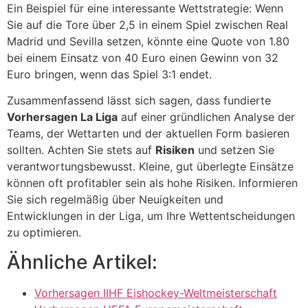
Ein Beispiel für eine interessante Wettstrategie: Wenn
Sie auf die Tore über 2,5 in einem Spiel zwischen Real
Madrid und Sevilla setzen, könnte eine Quote von 1.80
bei einem Einsatz von 40 Euro einen Gewinn von 32
Euro bringen, wenn das Spiel 3:1 endet.
Zusammenfassend lässt sich sagen, dass fundierte
Vorhersagen La Liga
auf einer gründlichen Analyse der
Teams, der Wettarten und der aktuellen Form basieren
sollten. Achten Sie stets auf
Risiken
und setzen Sie
verantwortungsbewusst. Kleine, gut überlegte Einsätze
können oft profitabler sein als hohe Risiken. Informieren
Sie sich regelmäßig über Neuigkeiten und
Entwicklungen in der Liga, um Ihre Wettentscheidungen
zu optimieren.
Ähnliche Artikel:
Vorhersagen IIHF Eishockey-Weltmeisterschaft