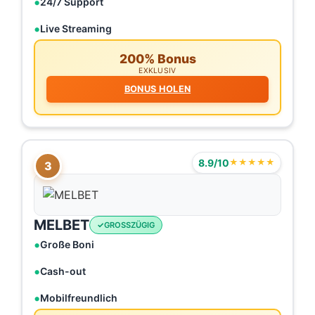
24/7 Support
Live Streaming
200% Bonus
EXKLUSIV
BONUS HOLEN
8.9/10
★★★★★
3
MELBET
GROSSZÜGIG
Große Boni
Cash-out
Mobilfreundlich