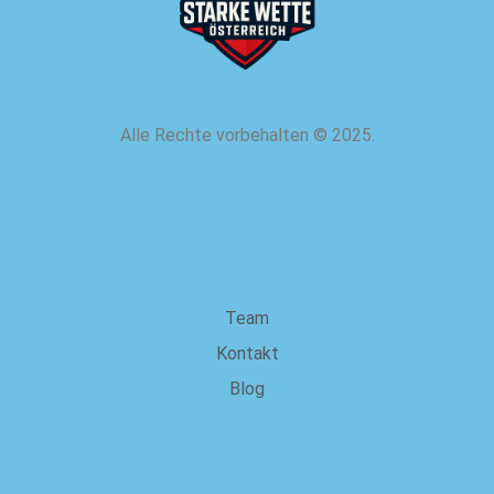
Alle Rechte vorbehalten
©
2025.
über uns
Team
Kontakt
Blog