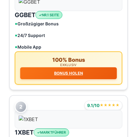
GGBET
NR.1 SEITE
Großzügiger Bonus
24/7 Support
Mobile App
100% Bonus
EXKLUSIV
BONUS HOLEN
9.1/10
★★★★★
2
1XBET
MARKTFÜHRER