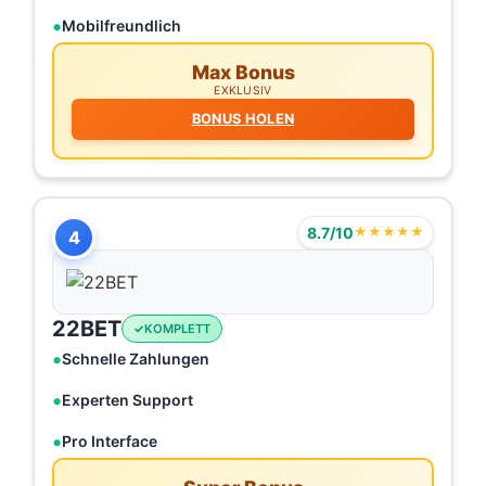
Mobilfreundlich
Max Bonus
EXKLUSIV
BONUS HOLEN
8.7/10
★★★★★
4
22BET
KOMPLETT
Schnelle Zahlungen
Experten Support
Pro Interface