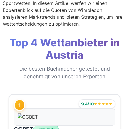
Sportwetten. In diesem Artikel werfen wir einen
Expertenblick auf die Quoten von Wimbledon,
analysieren Markttrends und bieten Strategien, um Ihre
Wettentscheidungen zu optimieren.
Top 4 Wettanbieter in
Austria
Die besten Buchmacher getestet und
genehmigt von unseren Experten
9.4/10
★★★★★
1