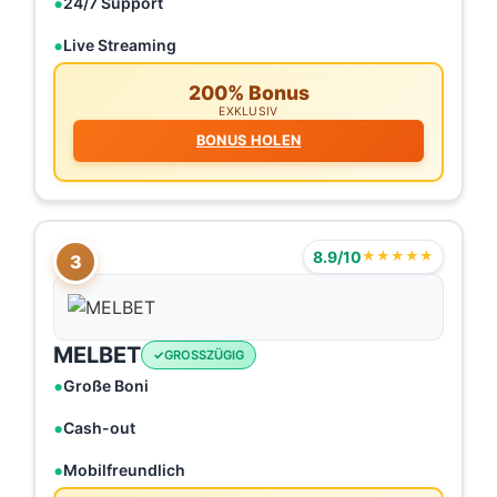
24/7 Support
Live Streaming
200% Bonus
EXKLUSIV
BONUS HOLEN
8.9/10
★★★★★
3
MELBET
GROSSZÜGIG
Große Boni
Cash-out
Mobilfreundlich