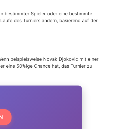
ein bestimmter Spieler oder eine bestimmte
 Laufe des Turniers ändern, basierend auf der
Wenn beispielsweise Novak Djokovic mit einer
er eine 50%ige Chance hat, das Turnier zu
N