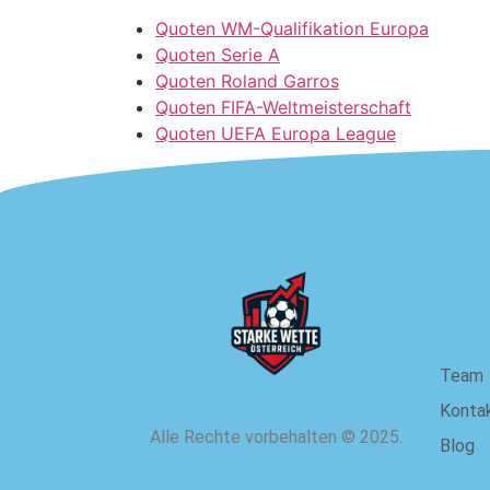
Quoten WM-Qualifikation Europa
Quoten Serie A
Quoten Roland Garros
Quoten FIFA-Weltmeisterschaft
Quoten UEFA Europa League
üb
Team
Konta
Alle Rechte vorbehalten
©
2025.
Blog