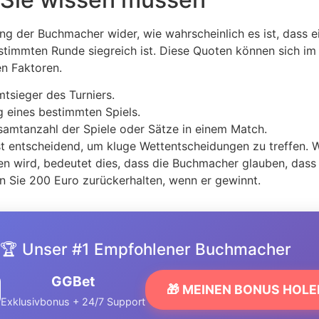
ng der Buchmacher wider, wie wahrscheinlich es ist, dass 
estimmten Runde siegreich ist. Diese Quoten können sich im
en Faktoren.
tsieger des Turniers.
 eines bestimmten Spiels.
amtanzahl der Spiele oder Sätze in einem Match.
t entscheidend, um kluge Wettentscheidungen zu treffen. 
 wird, bedeutet dies, dass die Buchmacher glauben, dass 
n Sie 200 Euro zurückerhalten, wenn er gewinnt.
🏆 Unser #1 Empfohlener Buchmacher
GGBet
🎁 MEINEN BONUS HOLE
Exklusivbonus + 24/7 Support