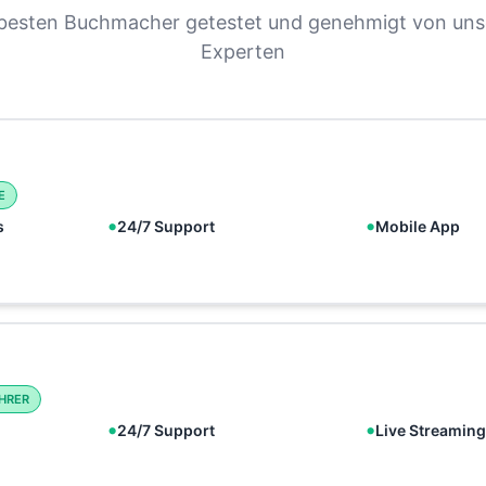
 besten Buchmacher getestet und genehmigt von uns
Experten
E
s
24/7 Support
Mobile App
HRER
24/7 Support
Live Streamin