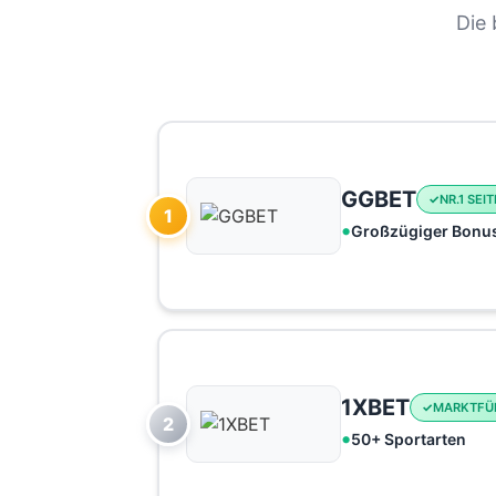
Die
GGBET
NR.1 SEIT
1
Großzügiger Bonu
1XBET
MARKTFÜ
2
50+ Sportarten