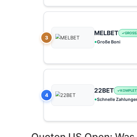
MELBET
GROSSZ
3
Große Boni
22BET
KOMPLET
4
Schnelle Zahlunge
Quoten US Open: Was 