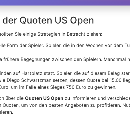
e der Quoten US Open
ollten Sie einige Strategien in Betracht ziehen:
le Form der Spieler. Spieler, die in den Wochen vor dem Tu
e frühere Begegnungen zwischen den Spielern. Manchmal ha
den auf Hartplatz statt. Spieler, die auf diesem Belag star
wie Diego Schwartzman setzen, dessen Quote bei 15.00 liegt
 Euro, um im Falle eines Sieges 750 Euro zu gewinnen.
ch über die
Quoten US Open
zu informieren und verschiede
n Quoten, um von den besten Angeboten zu profitieren. Nut
ieren.