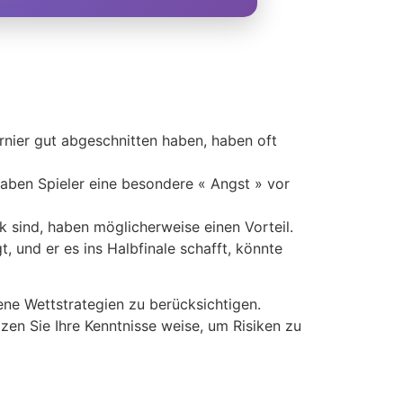
rnier gut abgeschnitten haben, haben oft
ben Spieler eine besondere « Angst » vor
k sind, haben möglicherweise einen Vorteil.
, und er es ins Halbfinale schafft, könnte
ne Wettstrategien zu berücksichtigen.
zen Sie Ihre Kenntnisse weise, um Risiken zu