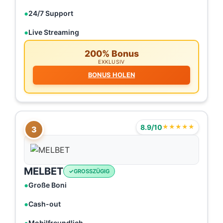
24/7 Support
Live Streaming
200% Bonus
EXKLUSIV
BONUS HOLEN
8.9/10
★★★★★
3
MELBET
GROSSZÜGIG
Große Boni
Cash-out
Mobilfreundlich