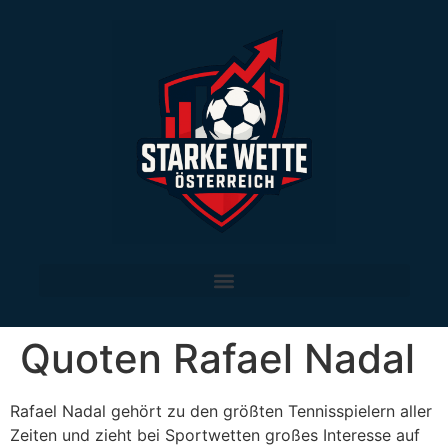
Quoten Rafael Nadal
Rafael Nadal gehört zu den größten Tennisspielern aller
Zeiten und zieht bei Sportwetten großes Interesse auf