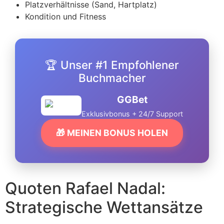
Platzverhältnisse (Sand, Hartplatz)
Kondition und Fitness
🏆 Unser #1 Empfohlener
Buchmacher
GGBet
Exklusivbonus + 24/7 Support
🎁 MEINEN BONUS HOLEN
Quoten Rafael Nadal:
Strategische Wettansätze