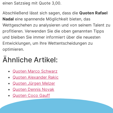
einen Satzsieg mit Quote 3,00.
Abschließend lässt sich sagen, dass die
Quoten Rafael
Nadal
eine spannende Möglichkeit bieten, das
Wettgeschehen zu analysieren und von seinem Talent zu
profitieren. Verwenden Sie die oben genannten Tipps
und bleiben Sie immer informiert über die neuesten
Entwicklungen, um Ihre Wettentscheidungen zu
optimieren.
Ähnliche Artikel:
Quoten Marco Schwarz
Quoten Alexander Rakic
Quoten Jürgen Melzer
Quoten Dennis Novak
Quoten Coco Gauff