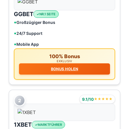
GGBET
NR.1 SEITE
Großzügiger Bonus
24/7 Support
Mobile App
100% Bonus
EXKLUSIV
BONUS HOLEN
9.1/10
★★★★★
2
1XBET
MARKTFÜHRER