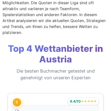
Möglichkeiten. Die Quoten in dieser Liga sind oft
attraktiv und variieren je nach Teamform,
Spielerstatistiken und anderen Faktoren. In diesem
Artikel analysieren wir die aktuellen Quoten, Strategien
und Trends, um Ihnen zu helfen, bessere Wetten zu
platzieren.
Top 4 Wettanbieter in
Austria
Die besten Buchmacher getestet und
genehmigt von unseren Experten
9.4/10
★★★★★
1