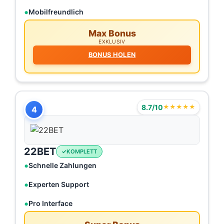
Mobilfreundlich
Max Bonus
EXKLUSIV
BONUS HOLEN
8.7/10
★★★★★
4
22BET
KOMPLETT
Schnelle Zahlungen
Experten Support
Pro Interface