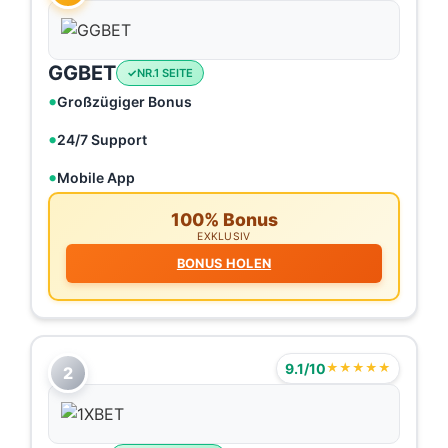
GGBET
NR.1 SEITE
Großzügiger Bonus
24/7 Support
Mobile App
100% Bonus
EXKLUSIV
BONUS HOLEN
9.1/10
★★★★★
2