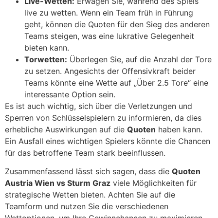
Live-Wetten:
Erwägen Sie, während des Spiels
live zu wetten. Wenn ein Team früh in Führung
geht, können die Quoten für den Sieg des anderen
Teams steigen, was eine lukrative Gelegenheit
bieten kann.
Torwetten:
Überlegen Sie, auf die Anzahl der Tore
zu setzen. Angesichts der Offensivkraft beider
Teams könnte eine Wette auf „Über 2.5 Tore“ eine
interessante Option sein.
Es ist auch wichtig, sich über die Verletzungen und
Sperren von Schlüsselspielern zu informieren, da dies
erhebliche Auswirkungen auf die
Quoten
haben kann.
Ein Ausfall eines wichtigen Spielers könnte die Chancen
für das betroffene Team stark beeinflussen.
Zusammenfassend lässt sich sagen, dass die
Quoten
Austria Wien vs Sturm Graz
viele Möglichkeiten für
strategische Wetten bieten. Achten Sie auf die
Teamform und nutzen Sie die verschiedenen