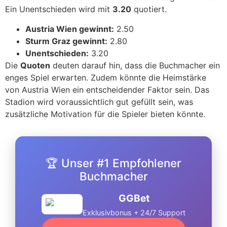
Ein Unentschieden wird mit
3.20
quotiert.
Austria Wien gewinnt:
2.50
Sturm Graz gewinnt:
2.80
Unentschieden:
3.20
Die
Quoten
deuten darauf hin, dass die Buchmacher ein
enges Spiel erwarten. Zudem könnte die Heimstärke
von Austria Wien ein entscheidender Faktor sein. Das
Stadion wird voraussichtlich gut gefüllt sein, was
zusätzliche Motivation für die Spieler bieten könnte.
🏆 Unser #1 Empfohlener
Buchmacher
GGBet
Exklusivbonus + 24/7 Support