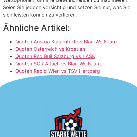
Wettoptionen, um Ihre Gewinnchancen zu maximieren.
Seien Sie jedoch vorsichtig und setzen Sie nur, was Sie
sich leisten können zu verlieren.
Ähnliche Artikel:
Quoten Austria Klagenfurt vs Blau-Weiß Linz
Quoten Österreich vs Kroatien
Quoten Red Bull Salzburg vs LASK
Quoten SCR Altach vs Blau-Weiß Linz
Quoten Rapid Wien vs TSV Hartberg