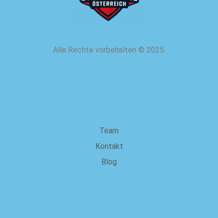
Alle Rechte vorbehalten
©
2025.
über uns
Team
Kontakt
Blog
Rechtliches