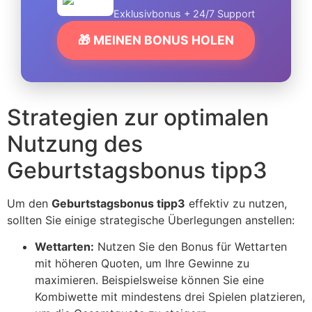
Exklusivbonus + 24/7 Support
🎁 MEINEN BONUS HOLEN
Strategien zur optimalen
Nutzung des
Geburtstagsbonus tipp3
Um den
Geburtstagsbonus tipp3
effektiv zu nutzen,
sollten Sie einige strategische Überlegungen anstellen:
Wettarten:
Nutzen Sie den Bonus für Wettarten
mit höheren Quoten, um Ihre Gewinne zu
maximieren. Beispielsweise können Sie eine
Kombiwette mit mindestens drei Spielen platzieren,