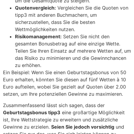
um die Gesamtquote zu steigern.
Quotenvergleich:
Vergleichen Sie die Quoten von
tipp3 mit anderen Buchmachern, um
sicherzustellen, dass Sie die besten
Wettmöglichkeiten nutzen.
Risikomanagement:
Setzen Sie nicht den
gesamten Bonusbetrag auf eine einzige Wette.
Teilen Sie Ihren Einsatz auf mehrere Wetten auf, um
das Risiko zu minimieren und die Gewinnchancen
zu erhöhen.
Ein Beispiel: Wenn Sie einen Geburtstagsbonus von 50
Euro erhalten, könnten Sie diesen auf fünf Wetten à 10
Euro aufteilen, wobei Sie gezielt auf Quoten über 2.00
setzen, um Ihre potenziellen Gewinne zu maximieren.
Zusammenfassend lässt sich sagen, dass der
Geburtstagsbonus tipp3
eine großartige Möglichkeit
ist, Ihre Wettstrategie zu erweitern und zusätzliche
Gewinne zu erzielen.
Seien Sie jedoch vorsichtig
und