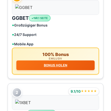
GGBET
NR.1 SEITE
Großzügiger Bonus
24/7 Support
Mobile App
100% Bonus
EXKLUSIV
BONUS HOLEN
9.1/10
★★★★★
2