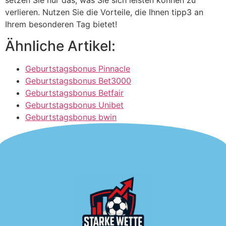
setzen Sie nur das, was Sie sich leisten können zu
verlieren. Nutzen Sie die Vorteile, die Ihnen tipp3 an
Ihrem besonderen Tag bietet!
Ähnliche Artikel:
Geburtstagsbonus Pinnacle
Geburtstagsbonus Bet3000
Geburtstagsbonus Betfair
Geburtstagsbonus Unibet
Geburtstagsbonus bwin