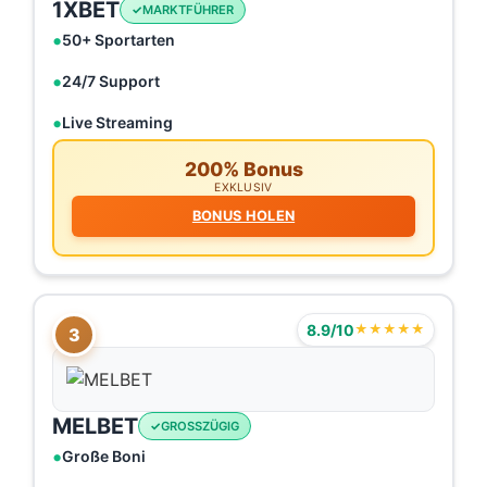
1XBET
MARKTFÜHRER
50+ Sportarten
24/7 Support
Live Streaming
200% Bonus
EXKLUSIV
BONUS HOLEN
8.9/10
★★★★★
3
MELBET
GROSSZÜGIG
Große Boni