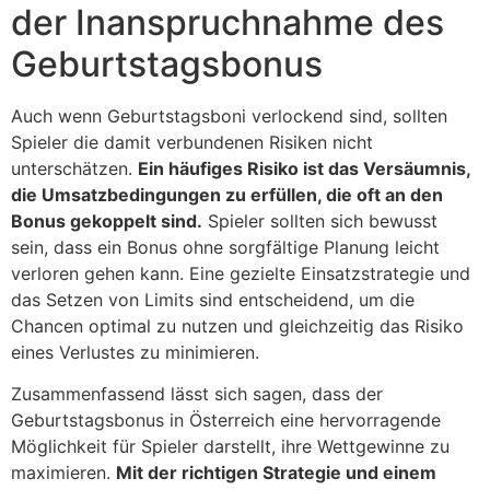
der Inanspruchnahme des
Geburtstagsbonus
Auch wenn Geburtstagsboni verlockend sind, sollten
Spieler die damit verbundenen Risiken nicht
unterschätzen.
Ein häufiges Risiko ist das Versäumnis,
die Umsatzbedingungen zu erfüllen, die oft an den
Bonus gekoppelt sind.
Spieler sollten sich bewusst
sein, dass ein Bonus ohne sorgfältige Planung leicht
verloren gehen kann. Eine gezielte Einsatzstrategie und
das Setzen von Limits sind entscheidend, um die
Chancen optimal zu nutzen und gleichzeitig das Risiko
eines Verlustes zu minimieren.
Zusammenfassend lässt sich sagen, dass der
Geburtstagsbonus in Österreich eine hervorragende
Möglichkeit für Spieler darstellt, ihre Wettgewinne zu
maximieren.
Mit der richtigen Strategie und einem