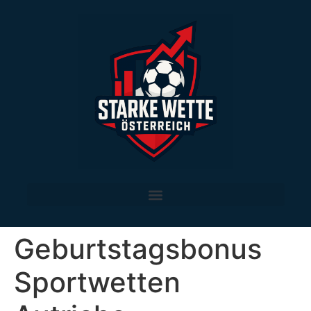
Geburtstagsbonus
Sportwetten