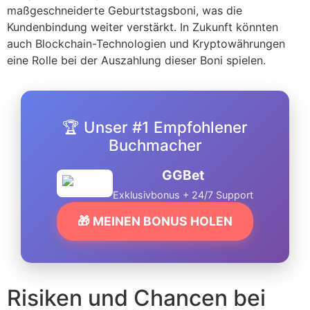
maßgeschneiderte Geburtstagsboni, was die
Kundenbindung weiter verstärkt. In Zukunft könnten
auch Blockchain-Technologien und Kryptowährungen
eine Rolle bei der Auszahlung dieser Boni spielen.
🏆 Unser #1 Empfohlener
Buchmacher
GGBet
Exklusivbonus + 24/7 Support
🎁 MEINEN BONUS HOLEN
Risiken und Chancen bei