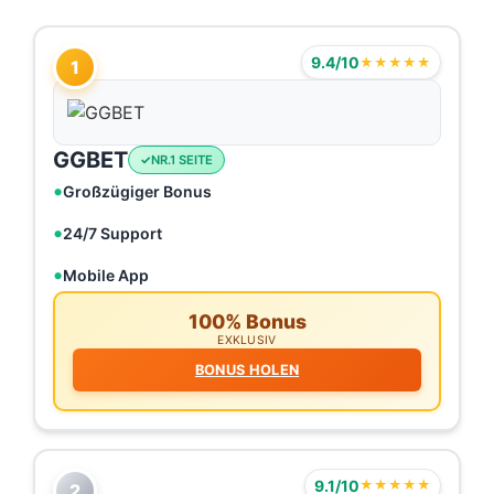
9.4/10
★★★★★
1
GGBET
NR.1 SEITE
Großzügiger Bonus
24/7 Support
Mobile App
100% Bonus
EXKLUSIV
BONUS HOLEN
9.1/10
★★★★★
2