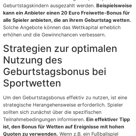
Geburtstagskindern ausgezahlt werden.
Beispielsweise
kann ein Anbieter einen 20 Euro Freiwette-Bonus für
alle Spieler anbieten, die an ihrem Geburtstag wetten.
Solche Angebote können das Wettkapital erheblich
erhöhen und die Gewinnchancen verbessern.
Strategien zur optimalen
Nutzung des
Geburtstagsbonus bei
Sportwetten
Um den Geburtstagsbonus effektiv zu nutzen, ist eine
strategische Herangehensweise erforderlich. Spieler
sollten sich zunächst über die spezifischen
Teilnahmebedingungen informieren.
Ein effektiver Tipp
ist, den Bonus für Wetten auf Ereignisse mit hohen
Quoten zu verwenden.
Wenn z.B. ein Fußballspiel