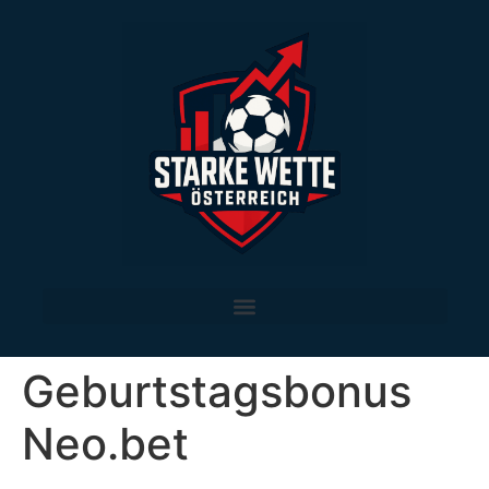
Geburtstagsbonus
Neo.bet