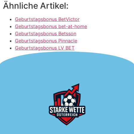
Ähnliche Artikel:
Geburtstagsbonus BetVictor
Geburtstagsbonus bet-at-home
Geburtstagsbonus Betsson
Geburtstagsbonus Pinnacle
Geburtstagsbonus LV BET