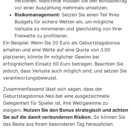
verstehen. Manchmal müssen Sie den Bonusbetrag
vor einer Auszahlung mehrmals umsetzen.
Risikomanagement:
Setzen Sie einen Teil Ihres
Budgets für sichere Wetten ein, um mögliche
Verluste zu minimieren und gleichzeitig von Ihrer
Freiwette zu profitieren.
Ein Beispiel: Wenn Sie 20 Euro als Geburtstagsbonus
erhalten und eine Wette auf eine Quote von 3.00
platzieren, könnte Ihr möglicher Gewinn bei
erfolgreichem Einsatz 60 Euro betragen. Beachten Sie
jedoch, dass Verluste auch möglich sind, und setzen Sie
verantwortungsbewusst.
Zusammenfassend lässt sich sagen, dass der
Geburtstagsbonus Neo.bet eine ausgezeichnete
Gelegenheit für Spieler ist, ihre Wettgewinne zu
steigern.
Nutzen Sie den Bonus strategisch und achten
Sie auf die damit verbundenen Risiken.
So können Sie
das Beste aus Ihrem besonderen Tag herausholen.