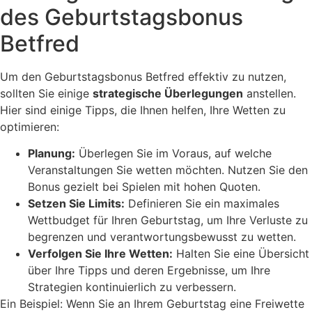
des Geburtstagsbonus
Betfred
Um den Geburtstagsbonus Betfred effektiv zu nutzen,
sollten Sie einige
strategische Überlegungen
anstellen.
Hier sind einige Tipps, die Ihnen helfen, Ihre Wetten zu
optimieren:
Planung:
Überlegen Sie im Voraus, auf welche
Veranstaltungen Sie wetten möchten. Nutzen Sie den
Bonus gezielt bei Spielen mit hohen Quoten.
Setzen Sie Limits:
Definieren Sie ein maximales
Wettbudget für Ihren Geburtstag, um Ihre Verluste zu
begrenzen und verantwortungsbewusst zu wetten.
Verfolgen Sie Ihre Wetten:
Halten Sie eine Übersicht
über Ihre Tipps und deren Ergebnisse, um Ihre
Strategien kontinuierlich zu verbessern.
Ein Beispiel: Wenn Sie an Ihrem Geburtstag eine Freiwette