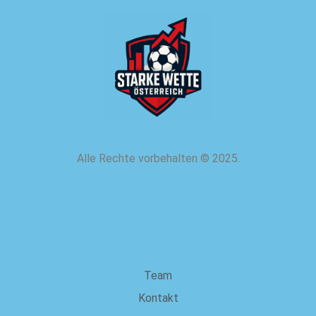
Alle Rechte vorbehalten
©
2025.
über uns
Team
Kontakt