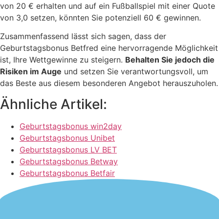
von 20 € erhalten und auf ein Fußballspiel mit einer Quote
von 3,0 setzen, könnten Sie potenziell 60 € gewinnen.
Zusammenfassend lässt sich sagen, dass der
Geburtstagsbonus Betfred eine hervorragende Möglichkeit
ist, Ihre Wettgewinne zu steigern.
Behalten Sie jedoch die
Risiken im Auge
und setzen Sie verantwortungsvoll, um
das Beste aus diesem besonderen Angebot herauszuholen.
Ähnliche Artikel:
Geburtstagsbonus win2day
Geburtstagsbonus Unibet
Geburtstagsbonus LV BET
Geburtstagsbonus Betway
Geburtstagsbonus Betfair