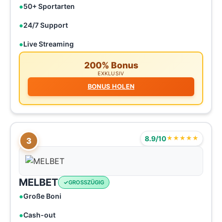
50+ Sportarten
24/7 Support
Live Streaming
200% Bonus
EXKLUSIV
BONUS HOLEN
8.9/10
★★★★★
3
MELBET
GROSSZÜGIG
Große Boni
Cash-out