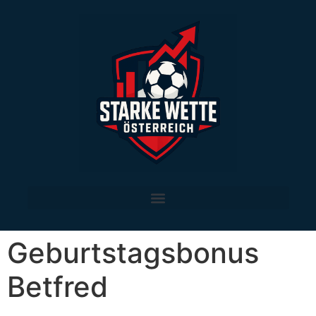
Geburtstagsbonus
Betfred