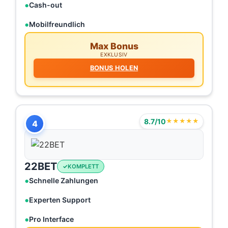
Cash-out
Mobilfreundlich
Max Bonus
EXKLUSIV
BONUS HOLEN
8.7/10
★★★★★
4
22BET
KOMPLETT
Schnelle Zahlungen
Experten Support
Pro Interface