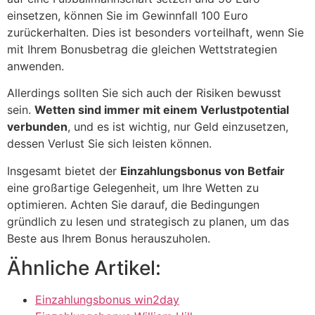
einsetzen, können Sie im Gewinnfall 100 Euro
zurückerhalten. Dies ist besonders vorteilhaft, wenn Sie
mit Ihrem Bonusbetrag die gleichen Wettstrategien
anwenden.
Allerdings sollten Sie sich auch der Risiken bewusst
sein.
Wetten sind immer mit einem Verlustpotential
verbunden
, und es ist wichtig, nur Geld einzusetzen,
dessen Verlust Sie sich leisten können.
Insgesamt bietet der
Einzahlungsbonus von Betfair
eine großartige Gelegenheit, um Ihre Wetten zu
optimieren. Achten Sie darauf, die Bedingungen
gründlich zu lesen und strategisch zu planen, um das
Beste aus Ihrem Bonus herauszuholen.
Ähnliche Artikel:
Einzahlungsbonus win2day