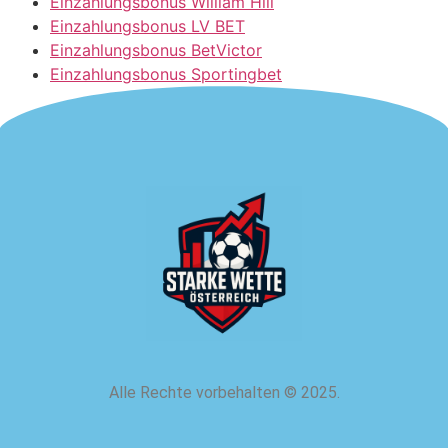
Einzahlungsbonus William Hill
Einzahlungsbonus LV BET
Einzahlungsbonus BetVictor
Einzahlungsbonus Sportingbet
Alle Rechte vorbehalten
©
2025.