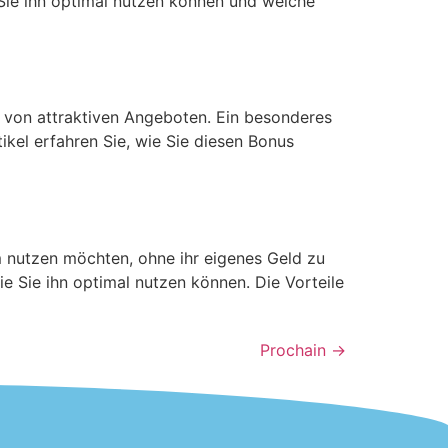
 Sie ihn optimal nutzen können und welche
l von attraktiven Angeboten. Ein besonderes
ikel erfahren Sie, wie Sie diesen Bonus
m nutzen möchten, ohne ihr eigenes Geld zu
wie Sie ihn optimal nutzen können. Die Vorteile
Prochain
→