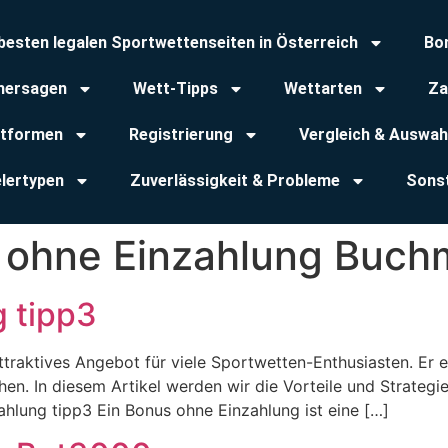
 besten legalen Sportwettenseiten in Österreich
Bo
hersagen
Wett-Tipps
Wettarten
Za
ttformen
Registrierung
Vergleich & Auswah
elertypen
Zuverlässigkeit & Probleme
Sons
 ohne Einzahlung Buch
 tipp3
ttraktives Angebot für viele Sportwetten-Enthusiasten. Er 
hen. In diesem Artikel werden wir die Vorteile und Strateg
ahlung tipp3 Ein Bonus ohne Einzahlung ist eine […]