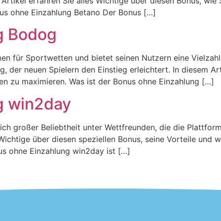
Artikel erfahren Sie alles Wichtige über diesen Bonus, wie
onus ohne Einzahlung Betano Der Bonus […]
g Bodog
en für Sportwetten und bietet seinen Nutzern eine Vielzah
, der neuen Spielern den Einstieg erleichtert. In diesem Art
n zu maximieren. Was ist der Bonus ohne Einzahlung […]
g win2day
ch großer Beliebtheit unter Wettfreunden, die die Plattfor
s Wichtige über diesen speziellen Bonus, seine Vorteile und 
s ohne Einzahlung win2day ist […]