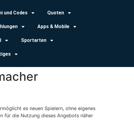
ni und Codes
Quoten
hlungen
Apps & Mobile
l
Sportarten
tiges
macher
ermöglicht es neuen Spielern, ohne eigenes
ien für die Nutzung dieses Angebots näher