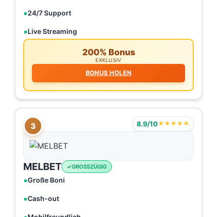
24/7 Support
Live Streaming
200% Bonus
EXKLUSIV
BONUS HOLEN
8.9/10
★★★★★
3
MELBET
GROSSZÜGIG
Große Boni
Cash-out
Mobilfreundlich