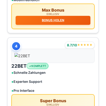
Max Bonus
EXKLUSIV
BONUS HOLEN
8.7/10
★★★★★
4
22BET
KOMPLETT
Schnelle Zahlungen
Experten Support
Pro Interface
Super Bonus
EXKLUSIV