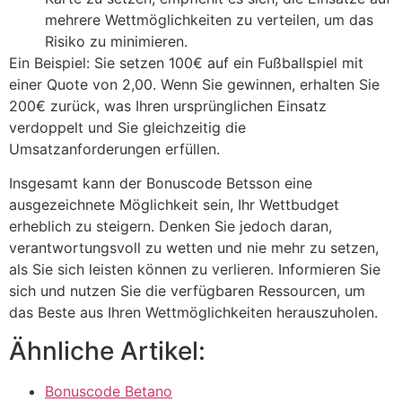
mehrere Wettmöglichkeiten zu verteilen, um das
Risiko zu minimieren.
Ein Beispiel: Sie setzen 100€ auf ein Fußballspiel mit
einer Quote von 2,00. Wenn Sie gewinnen, erhalten Sie
200€ zurück, was Ihren ursprünglichen Einsatz
verdoppelt und Sie gleichzeitig die
Umsatzanforderungen erfüllen.
Insgesamt kann der Bonuscode Betsson eine
ausgezeichnete Möglichkeit sein, Ihr Wettbudget
erheblich zu steigern. Denken Sie jedoch daran,
verantwortungsvoll zu wetten und nie mehr zu setzen,
als Sie sich leisten können zu verlieren. Informieren Sie
sich und nutzen Sie die verfügbaren Ressourcen, um
das Beste aus Ihren Wettmöglichkeiten herauszuholen.
Ähnliche Artikel:
Bonuscode Betano